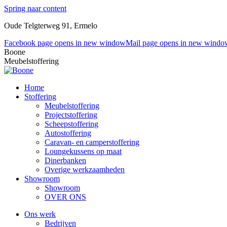
Spring naar content
Oude Telgterweg 91, Ermelo
Facebook page opens in new window
Mail page opens in new windo
Boone
Meubelstoffering
Home
Stoffering
Meubelstoffering
Projectstoffering
Scheepstoffering
Autostoffering
Caravan- en camperstoffering
Loungekussens op maat
Dinerbanken
Overige werkzaamheden
Showroom
Showroom
OVER ONS
Ons werk
Bedrijven