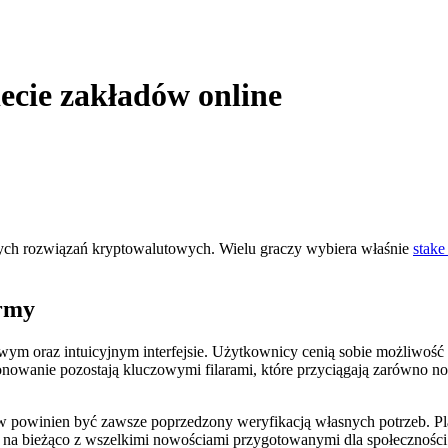
ecie zakładów online
nych rozwiązań kryptowalutowych. Wielu graczy wybiera właśnie
stake
ormy
owym oraz intuicyjnym interfejsie. Użytkownicy cenią sobie możliwość
jonowanie pozostają kluczowymi filarami, które przyciągają zarówno 
powinien być zawsze poprzedzony weryfikacją własnych potrzeb. Pla
ć na bieżąco z wszelkimi nowościami przygotowanymi dla społeczności 