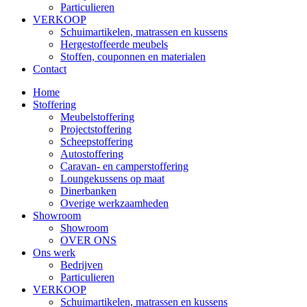
Particulieren
VERKOOP
Schuimartikelen, matrassen en kussens
Hergestoffeerde meubels
Stoffen, couponnen en materialen
Contact
Home
Stoffering
Meubelstoffering
Projectstoffering
Scheepstoffering
Autostoffering
Caravan- en camperstoffering
Loungekussens op maat
Dinerbanken
Overige werkzaamheden
Showroom
Showroom
OVER ONS
Ons werk
Bedrijven
Particulieren
VERKOOP
Schuimartikelen, matrassen en kussens