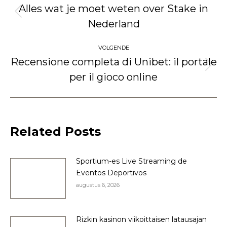
navigatie
Alles wat je moet weten over Stake in
Vorig
Nederland
bericht
VOLGENDE
Recensione completa di Unibet: il portale
Volgend
per il gioco online
bericht
Related Posts
Sportium-es Live Streaming de
Eventos Deportivos
augustus 6, 2026
Rizkin kasinon viikoittaisen latausajan