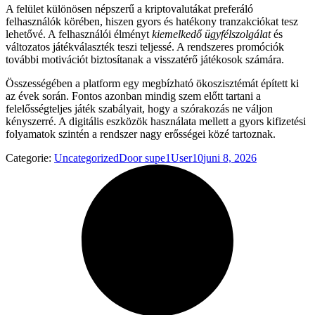
A felület különösen népszerű a kriptovalutákat preferáló
felhasználók körében, hiszen gyors és hatékony tranzakciókat tesz
lehetővé. A felhasználói élményt
kiemelkedő ügyfélszolgálat
és
változatos játékválaszték teszi teljessé. A rendszeres promóciók
további motivációt biztosítanak a visszatérő játékosok számára.
Összességében a platform egy megbízható ökoszisztémát épített ki
az évek során. Fontos azonban mindig szem előtt tartani a
felelősségteljes játék szabályait, hogy a szórakozás ne váljon
kényszerré. A digitális eszközök használata mellett a gyors kifizetési
folyamatok szintén a rendszer nagy erősségei közé tartoznak.
Categorie:
Uncategorized
Door
supe1User10
juni 8, 2026