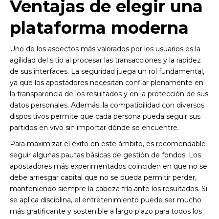
Ventajas de elegir una
plataforma moderna
Uno de los aspectos más valorados por los usuarios es la
agilidad del sitio al procesar las transacciones y la rapidez
de sus interfaces. La seguridad juega un rol fundamental,
ya que los apostadores necesitan confiar plenamente en
la transparencia de los resultados y en la protección de sus
datos personales. Además, la compatibilidad con diversos
dispositivos permite que cada persona pueda seguir sus
partidos en vivo sin importar dónde se encuentre.
Para maximizar el éxito en este ámbito, es recomendable
seguir algunas pautas básicas de gestión de fondos. Los
apostadores más experimentados coinciden en que no se
debe arriesgar capital que no se pueda permitir perder,
manteniendo siempre la cabeza fría ante los resultados. Si
se aplica disciplina, el entretenimiento puede ser mucho
más gratificante y sostenible a largo plazo para todos los