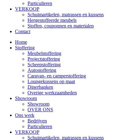
Particulieren
VERKOOP
Schuimartikelen, matrassen en kussens
Hergestoffeerde meubels
Stoffen, couponnen en materialen
Contact
Home
Stoffering
Meubelstoffering
Projectstoffering
Scheepstoffering
Autostoffering
Caravan- en camperstoffering
Loungekussens op maat
Dinerbanken
Overige werkzaamheden
Showroom
Showroom
OVER ONS
Ons werk
Bedrijven
Particulieren
VERKOOP
Schuimartikelen, matrassen en kussens