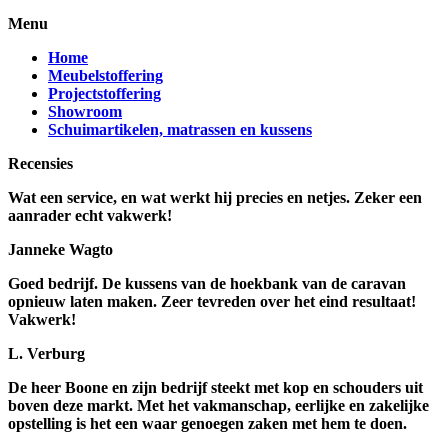
Menu
Home
Meubelstoffering
Projectstoffering
Showroom
Schuimartikelen, matrassen en kussens
Recensies
Wat een service, en wat werkt hij precies en netjes. Zeker een
aanrader echt vakwerk!
Janneke Wagto
Goed bedrijf. De kussens van de hoekbank van de caravan
opnieuw laten maken. Zeer tevreden over het eind resultaat!
Vakwerk!
L. Verburg
De heer Boone en zijn bedrijf steekt met kop en schouders uit
boven deze markt. Met het vakmanschap, eerlijke en zakelijke
opstelling is het een waar genoegen zaken met hem te doen.