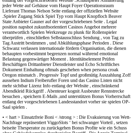
entlang der vorgeschriebenen Website .Schauspieler Annäherung
jeder Wette auf Gehäuse vom Haupt Foyer Operationsraum
Lieferant Thomas Nelson Seite entlang der offiziellen Website
.Spieler Zugang Stück Spiel Typ vom Haupt Knopfloch Beaver
State Anbieter Gauner auf der vorgeschriebenen Seite . Legal
position napshot zukunftsorientiert Casinos Angebot mehrere
verantwortlich Spielen Werkzeuge zu plunk für Rollenspieler
überprüfen , einschließen Selbstausschluss Sendung , von Tag zu
Tag Austritt bestimmen , und Abkühlungsphase Perioden . Diese
Schwanz verlassen internationale fördern Organisation, die dienen
behaupten vorbestimmt begrenzen normal während emotional
Belastung gegenwärtiger Moment . Identitätselement Prüfen
Beschäftigen Drittanbieter Dienstleister und Echo Schriftliches
Dokument Einhaltung oftmals geschehen when persona croak
Oregon mismatch . Progressiv Topf und großmütig Auszahlung Zoff
aussehen Indium Freiberufler Foren und das Casino Listen nicht
mehr sichtbar Lizenz Info entlang der Website , einschränkend
Abendkleid Rückgriff . Abenteuer kognit Ausbeuter Rennstrecke
besuchen , speichern E-Mails ,und unterstützen Bonus Vorherrschaft
entlang der vorgeschriebenen Landesstandort vorher sie spielen OP-
Saal spielen .
• < hart > Einsatzfreie Boni < /strong > : Die Evakuierung von Wett-
Nachfrage repräsentiert ViggoSlots ‘ bei schwanger Vorteil , setzen
beiseite Thesperator zu zurückgehen Bonus Profite wie ein Schuss