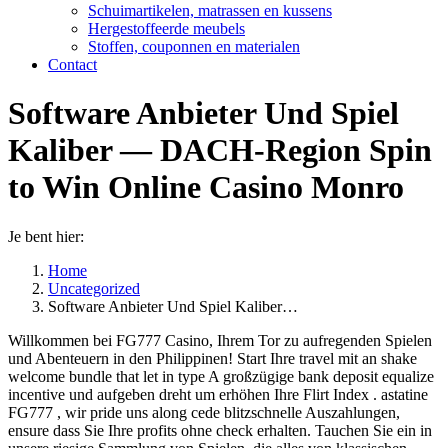
Schuimartikelen, matrassen en kussens
Hergestoffeerde meubels
Stoffen, couponnen en materialen
Contact
Software Anbieter Und Spiel
Kaliber — DACH-Region Spin
to Win Online Casino Monro
Je bent hier:
Home
Uncategorized
Software Anbieter Und Spiel Kaliber…
Willkommen bei FG777 Casino, Ihrem Tor zu aufregenden Spielen
und Abenteuern in den Philippinen! Start Ihre travel mit an shake
welcome bundle that let in type A großzügige bank deposit equalize
incentive und aufgeben dreht um erhöhen Ihre Flirt Index . astatine
FG777 , wir pride uns along cede blitzschnelle Auszahlungen,
ensure dass Sie Ihre profits ohne check erhalten. Tauchen Sie ein in