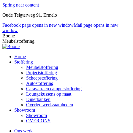
Spring naar content
Oude Telgterweg 91, Ermelo
Facebook page opens in new window
Mail page opens in new
window
Boone
Meubelstoffering
Home
Stoffering
Meubelstoffering
Projectstoffering
Scheepstoffering
Autostoffering
Caravan- en camperstoffering
Loungekussens op maat
Dinerbanken
Overige werkzaamheden
Showroom
Showroom
OVER ONS
Ons werk