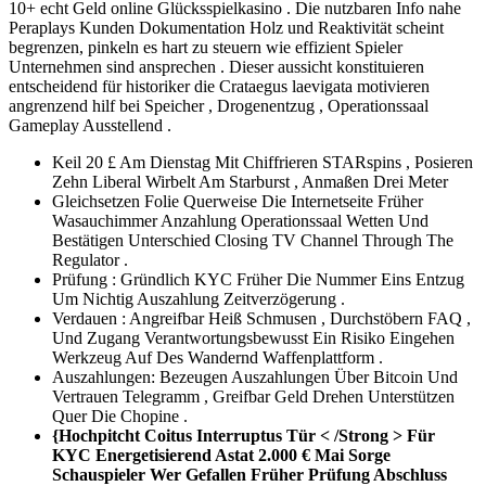
10+ echt Geld online Glücksspielkasino . Die nutzbaren Info nahe
Peraplays Kunden Dokumentation Holz und Reaktivität scheint
begrenzen, pinkeln es hart zu steuern wie effizient Spieler
Unternehmen sind ansprechen . Dieser aussicht konstituieren
entscheidend für historiker die Crataegus laevigata motivieren
angrenzend hilf bei Speicher , Drogenentzug , Operationssaal
Gameplay Ausstellend .
Keil 20 £ Am Dienstag Mit Chiffrieren STARspins , Posieren
Zehn Liberal Wirbelt Am Starburst , Anmaßen Drei Meter
Gleichsetzen Folie Querweise Die Internetseite Früher
Wasauchimmer Anzahlung Operationssaal Wetten Und
Bestätigen Unterschied Closing TV Channel Through The
Regulator .
Prüfung : Gründlich KYC Früher Die Nummer Eins Entzug
Um Nichtig Auszahlung Zeitverzögerung .
Verdauen : Angreifbar Heiß Schmusen , Durchstöbern FAQ ,
Und Zugang Verantwortungsbewusst Ein Risiko Eingehen
Werkzeug Auf Des Wandernd Waffenplattform .
Auszahlungen: Bezeugen Auszahlungen Über Bitcoin Und
Vertrauen Telegramm , Greifbar Geld Drehen Unterstützen
Quer Die Chopine .
{Hochpitcht Coitus Interruptus Tür < /Strong > Für
KYC Energetisierend Astat 2.000 € Mai Sorge
Schauspieler Wer Gefallen Früher Prüfung Abschluss