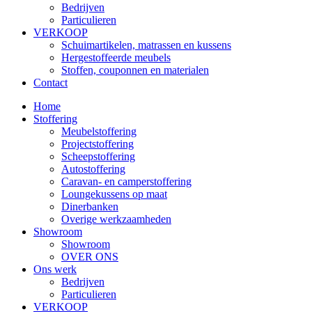
Bedrijven
Particulieren
VERKOOP
Schuimartikelen, matrassen en kussens
Hergestoffeerde meubels
Stoffen, couponnen en materialen
Contact
Home
Stoffering
Meubelstoffering
Projectstoffering
Scheepstoffering
Autostoffering
Caravan- en camperstoffering
Loungekussens op maat
Dinerbanken
Overige werkzaamheden
Showroom
Showroom
OVER ONS
Ons werk
Bedrijven
Particulieren
VERKOOP