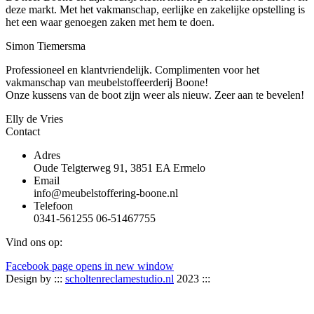
deze markt. Met het vakmanschap, eerlijke en zakelijke opstelling is
het een waar genoegen zaken met hem te doen.
Simon Tiemersma
Professioneel en klantvriendelijk. Complimenten voor het
vakmanschap van meubelstoffeerderij Boone!
Onze kussens van de boot zijn weer als nieuw. Zeer aan te bevelen!
Elly de Vries
Contact
Adres
Oude Telgterweg 91, 3851 EA Ermelo
Email
info@meubelstoffering-boone.nl
Telefoon
0341-561255 06-51467755
Vind ons op:
Facebook page opens in new window
Design by :::
scholtenreclamestudio.nl
2023 :::