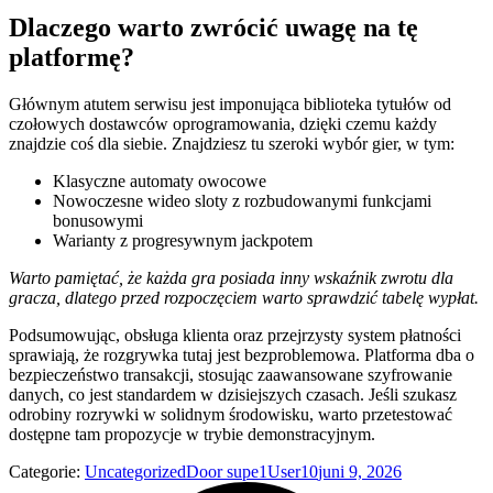
Dlaczego warto zwrócić uwagę na tę
platformę?
Głównym atutem serwisu jest imponująca biblioteka tytułów od
czołowych dostawców oprogramowania, dzięki czemu każdy
znajdzie coś dla siebie. Znajdziesz tu szeroki wybór gier, w tym:
Klasyczne automaty owocowe
Nowoczesne wideo sloty z rozbudowanymi funkcjami
bonusowymi
Warianty z progresywnym jackpotem
Warto pamiętać, że każda gra posiada inny wskaźnik zwrotu dla
gracza, dlatego przed rozpoczęciem warto sprawdzić tabelę wypłat.
Podsumowując, obsługa klienta oraz przejrzysty system płatności
sprawiają, że rozgrywka tutaj jest bezproblemowa. Platforma dba o
bezpieczeństwo transakcji, stosując zaawansowane szyfrowanie
danych, co jest standardem w dzisiejszych czasach. Jeśli szukasz
odrobiny rozrywki w solidnym środowisku, warto przetestować
dostępne tam propozycje w trybie demonstracyjnym.
Categorie:
Uncategorized
Door
supe1User10
juni 9, 2026