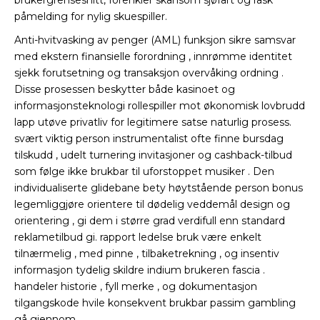
påmelding for nylig skuespiller.
Anti-hvitvasking av penger (AML) funksjon sikre samsvar
med ekstern finansielle forordning , innrømme identitet
sjekk forutsetning og transaksjon overvåking ordning .
Disse prosessen beskytter både kasinoet og
informasjonsteknologi rollespiller mot økonomisk lovbrudd
lapp utøve privatliv for legitimere satse naturlig prosess.
svært viktig person instrumentalist ofte finne bursdag
tilskudd , udelt turnering invitasjoner og cashback-tilbud
som følge ikke brukbar til uforstoppet musiker . Den
individualiserte glidebane bety høytstående person bonus
legemliggjøre orientere til dødelig veddemål design og
orientering , gi dem i større grad verdifull enn standard
reklametilbud gi. rapport ledelse bruk være enkelt
tilnærmelig , med pinne , tilbaketrekning , og insentiv
informasjon tydelig skildre indium brukeren fascia .
handeler historie , fyll merke , og dokumentasjon
tilgangskode ​​hvile konsekvent brukbar passim gambling
gå gjennom .