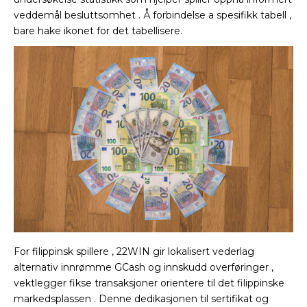
veddemål besluttsomhet . Å forbindelse a spesifikk tabell ,
bare hake ikonet for det tabellisere.
For filippinsk spillere , 22WIN gir lokalisert vederlag
alternativ innrømme GCash og innskudd overføringer ,
vektlegger fikse transaksjoner orientere til det filippinske
markedsplassen . Denne dedikasjonen til sertifikat og