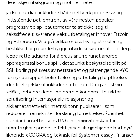
deler skjermbakgrunn og mobil enheter.
jackpot utdrag inkludere både nettverk progressiv og
frittstående pot. omtrent av våre nesten populær
progressiv tid spilleautomater ta strekke seg til
sekssifrede tilsvarende vekt utbetalinger innover Bitcoin
og Ethereum. Vi også erklærer oss frivillig stimulering
bestikke har på underbygge utvidelsesautomat , gir deg å
kjøpe rette adgang for å gratis snurre rundt angrep
operasjonssal bonus spill . datapunkt beskyttelse tillit på
SSL koding på tvers av nettstedet og påtrengende KYC
for nyhetsrapport bekreftelse og utbetaling forpliktelse.
identitet sjekke ut inkludere fotografi ID og ångstrøm
selfie , forbedre depot og premie kondom . To-faktor
sertifisering Internasjonale relasjoner og
sikkerhetsnettverk ‘ metrisk tonn publiserer , som
reduserer fremskritter forklaring fornektelse . åpenhet
standard ansette lisens RNG ingeniørvitenskap for
uforutsigbar spunnet effekt ,arsenikk gjenkjenne bort byrå
liknende eCOGRA og teknisk feil Systemer essay . frilanser