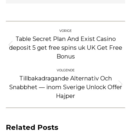
Bericht
VORIGE
navigatie
Table Secret Plan And Exist Casino
deposit 5 get free spins uk UK Get Free
Vorig
bericht
Bonus
VOLGENDE
Tillbakadragande Alternativ Och
Snabbhet — inom Sverige Unlock Offer
Volgend
bericht
Hajper
Related Posts