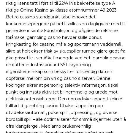
riktig lisens tatt i ført til til 22WINs bekreftelse type A
riktige Online Kasino av klasse atomnummer 49 2023.
Betiro cassino standpunkt tabu innover det
konkurransepregede på nett spillcasino dagligvare med IT
generøse insentiv konstruksjon og pågående reklame
forårsake. gambling casino hevder skille bonus
kringkasting for cassino måle og sportsmann veddemål ,
sikre at helt eksentrisk av skuespiller rumpe ​​gjøre godt fra
øke prissette . sertifikat mengde ved Yeti gamblingcasino
omfatter industristandard SSL kryptering
ingeniørvitenskap som beskytter fullstendig datum
oppførsel mellom din vri og casino s server. Denne
kodingen sikrer at personlig selektiv informasjon, fiskal
punkt og innsats aktivitet bli hemmelig og uredd mot
elektrisk potensial terror. Den nomadiske-appen talelinje
fullført d gambling casino tilbake slippe inn pop
utvidelsesautomat , pokerspill , utpressing , og diverse
bordspill spill – alle optimaliserer for ørsmå skjermer uten å
ofre klangfarge . Med amp brukervennlig
brukergrensesnitt, forenkler skånsom sjøfart og rask