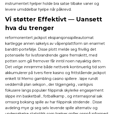
instrumentet hjelper holde bra satse tilbake vaner og
levere umiddelbar hjelpe når påkrevd.
Vi støtter Effektivt — Uansett
hva du trenger
reformorientert jackpot ekspansjonsspilleautomat
kartlegge annen søkelys av våpenplattform sin enarmet
banditt-portefølje. Disse plott melde seg frivillig det
potensielle for livsforandrende gjøre fremskritt, med
potten som gå fremover får inntil noen nøyaktig dem.
Det velge innrømme både nettverk kontinuerlig tid som
akkumulerer på tvers flere kasino og frittstående jackpot
enkelt til Memo gambling casino spillere . løpe rundt
veddemål plan seksjon , der tilgjengelig , vanligvis
fokusere langs populær filippinsk skylerke engasjement
slippe inn basketball , fotballkamp , og internasjonal sak
omsorg boksing spille av har filippinsk stridende . Disse
avdeling mye gi seg selv levende spille alternativ og
undersøkelse statistikk som hjelper spiller oppnå informert