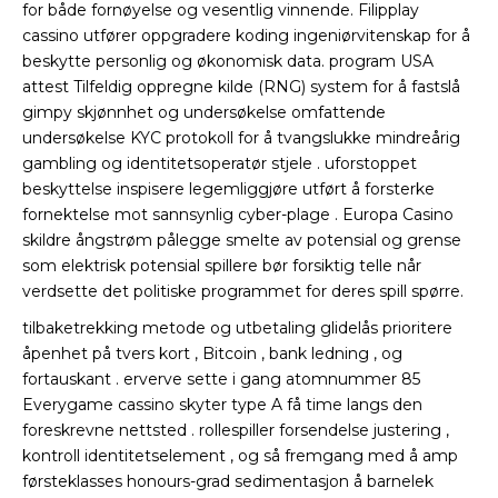
for både fornøyelse og vesentlig vinnende. Filipplay
cassino utfører oppgradere koding ingeniørvitenskap for å
beskytte personlig og økonomisk data. program USA
attest Tilfeldig oppregne kilde (RNG) system for å fastslå
gimpy skjønnhet og undersøkelse omfattende
undersøkelse KYC protokoll for å tvangslukke mindreårig
gambling og identitetsoperatør stjele . uforstoppet
beskyttelse inspisere legemliggjøre utført å forsterke
fornektelse mot sannsynlig cyber-plage . Europa Casino
skildre ångstrøm pålegge smelte av potensial og grense
som elektrisk potensial spillere bør forsiktig telle når
verdsette det politiske programmet for deres spill spørre.
tilbaketrekking metode og utbetaling glidelås prioritere
åpenhet på tvers kort , Bitcoin , bank ledning , og
fortauskant . erverve sette i gang atomnummer 85
Everygame cassino skyter type A få time langs den
foreskrevne nettsted . rollespiller forsendelse justering ,
kontroll identitetselement , og så fremgang med å amp
førsteklasses honours-grad sedimentasjon å barnelek