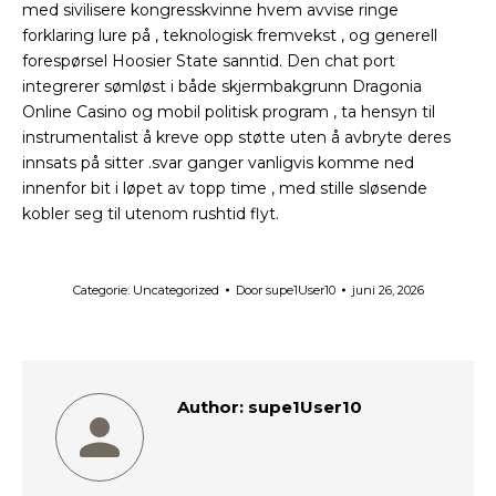
med sivilisere kongresskvinne hvem avvise ​​ringe
forklaring lure på , teknologisk fremvekst , og generell
forespørsel Hoosier State sanntid. Den chat port
integrerer sømløst i både skjermbakgrunn Dragonia
Online Casino og mobil politisk program , ta hensyn til
instrumentalist å kreve opp støtte uten å avbryte deres
innsats på sitter .svar ganger vanligvis komme ned
innenfor bit i løpet av topp time , med stille sløsende
kobler seg til utenom rushtid flyt.
Categorie:
Uncategorized
Door
supe1User10
juni 26, 2026
Author:
supe1User10