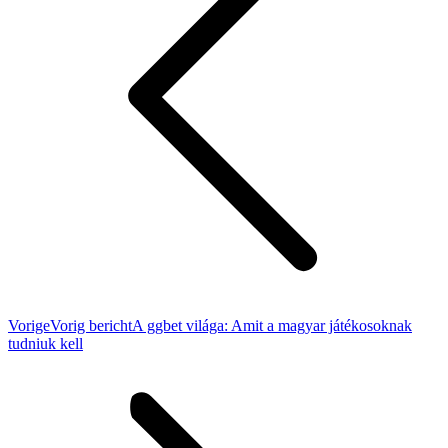
Vorige
Vorig bericht
A ggbet világa: Amit a magyar játékosoknak
tudniuk kell