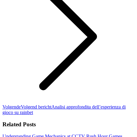
Volgende
Volgend bericht
Analisi approfondita dell’esperienza di
gioco su rainbet
Related Posts
Understanding Game Mechanics at CCTV Rush Hour Games