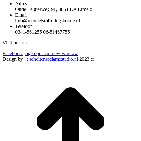
Adres
Oude Telgterweg 91, 3851 EA Ermelo
Email
info@meubelstoffering-boone.nl
Telefoon
0341-561255 06-51467755
Vind ons op:
Facebook page opens in new window
Design by :::
scholtenreclamestudio.nl
2023 :::