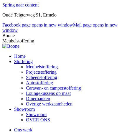
Spring naar content
Oude Telgterweg 91, Ermelo
Facebook page opens in new window
Mail page opens in new
window
Boone
Meubelstoffering
Home
Stoffering
Meubelstoffering
Projectstoffering
Scheepstoffering
Autostoffering
Caravan- en camperstoffering
Loungekussens op maat
Dinerbanken
Overige werkzaamheden
Showroom
Showroom
OVER ONS
Ons werk