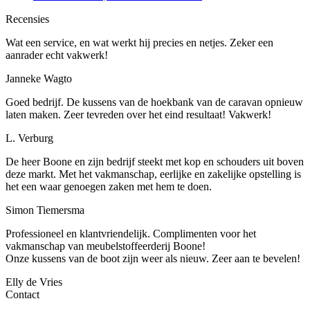
Recensies
Wat een service, en wat werkt hij precies en netjes. Zeker een
aanrader echt vakwerk!
Janneke Wagto
Goed bedrijf. De kussens van de hoekbank van de caravan opnieuw
laten maken. Zeer tevreden over het eind resultaat! Vakwerk!
L. Verburg
De heer Boone en zijn bedrijf steekt met kop en schouders uit boven
deze markt. Met het vakmanschap, eerlijke en zakelijke opstelling is
het een waar genoegen zaken met hem te doen.
Simon Tiemersma
Professioneel en klantvriendelijk. Complimenten voor het
vakmanschap van meubelstoffeerderij Boone!
Onze kussens van de boot zijn weer als nieuw. Zeer aan te bevelen!
Elly de Vries
Contact