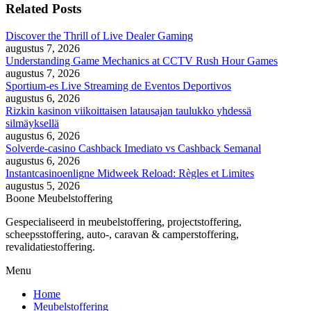
Related Posts
Discover the Thrill of Live Dealer Gaming
augustus 7, 2026
Understanding Game Mechanics at CCTV Rush Hour Games
augustus 7, 2026
Sportium-es Live Streaming de Eventos Deportivos
augustus 6, 2026
Rizkin kasinon viikoittaisen latausajan taulukko yhdessä
silmäyksellä
augustus 6, 2026
Solverde-casino Cashback Imediato vs Cashback Semanal
augustus 6, 2026
Instantcasinoenligne Midweek Reload: Règles et Limites
augustus 5, 2026
Boone Meubelstoffering
Gespecialiseerd in meubelstoffering, projectstoffering,
scheepsstoffering, auto-, caravan & camperstoffering,
revalidatiestoffering.
Menu
Home
Meubelstoffering