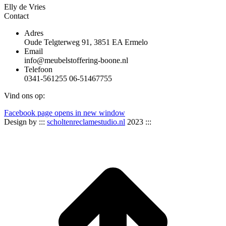
Elly de Vries
Contact
Adres
Oude Telgterweg 91, 3851 EA Ermelo
Email
info@meubelstoffering-boone.nl
Telefoon
0341-561255 06-51467755
Vind ons op:
Facebook page opens in new window
Design by :::
scholtenreclamestudio.nl
2023 :::