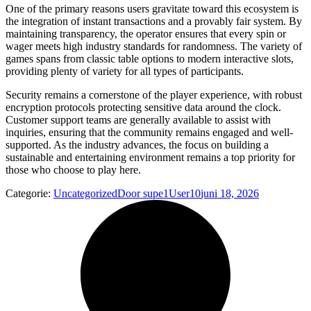
One of the primary reasons users gravitate toward this ecosystem is
the integration of instant transactions and a provably fair system. By
maintaining transparency, the operator ensures that every spin or
wager meets high industry standards for randomness. The variety of
games spans from classic table options to modern interactive slots,
providing plenty of variety for all types of participants.
Security remains a cornerstone of the player experience, with robust
encryption protocols protecting sensitive data around the clock.
Customer support teams are generally available to assist with
inquiries, ensuring that the community remains engaged and well-
supported. As the industry advances, the focus on building a
sustainable and entertaining environment remains a top priority for
those who choose to play here.
Categorie:
Uncategorized
Door
supe1User10
juni 18, 2026