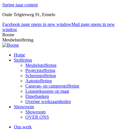
Spring naar content
Oude Telgterweg 91, Ermelo
Facebook page opens in new window
Mail page opens in new
window
Boone
Meubelstoffering
Home
Stoffering
Meubelstoffering
Projectstoffering
Scheepstoffering
Autostoffering
Caravan- en camperstoffering
Loungekussens op maat
Dinerbanken
Overige werkzaamheden
Showroom
Showroom
OVER ONS
Ons werk