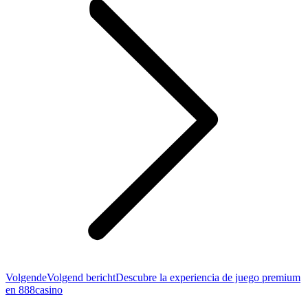
Volgende
Volgend bericht
Descubre la experiencia de juego premium
en 888casino