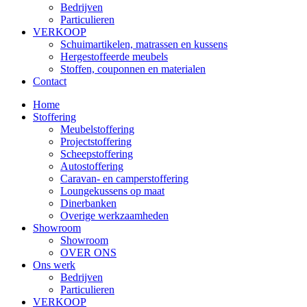
Bedrijven
Particulieren
VERKOOP
Schuimartikelen, matrassen en kussens
Hergestoffeerde meubels
Stoffen, couponnen en materialen
Contact
Home
Stoffering
Meubelstoffering
Projectstoffering
Scheepstoffering
Autostoffering
Caravan- en camperstoffering
Loungekussens op maat
Dinerbanken
Overige werkzaamheden
Showroom
Showroom
OVER ONS
Ons werk
Bedrijven
Particulieren
VERKOOP