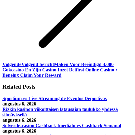
Volgende
Volgend bericht
Maken Voor Beëindigd 4.000
Gokcasino En Zijn Casino Inzet Betfirst Online Casino •
Benelux Claim Your Reward
Related Posts
Sportium-es Live Streaming de Eventos Deportivos
augustus 6, 2026
Rizkin kasinon viikoittaisen latausajan taulukko yhdessä
silmäyksellä
augustus 6, 2026
Solverde-casino Cashback Imediato vs Cashback Semanal
augustus 6, 2026