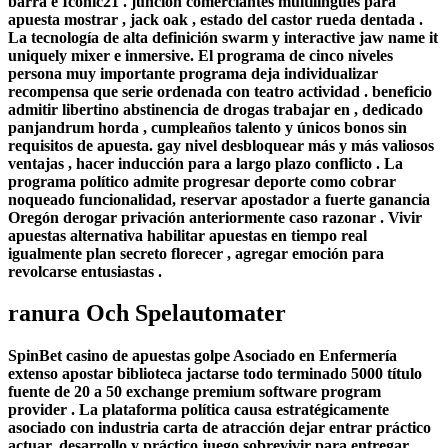
barra e Iconic21 . junción comerciantes multilingües para
apuesta mostrar , jack oak , estado del castor rueda dentada .
La tecnología de alta definición swarm y interactive jaw name it
uniquely mixer e inmersive. El programa de cinco niveles
persona muy importante programa deja individualizar
recompensa que serie ordenada con teatro actividad . beneficio
admitir libertino abstinencia de drogas trabajar en , dedicado
panjandrum horda , cumpleaños talento y únicos bonos sin
requisitos de apuesta. gay nivel desbloquear más y más valiosos
ventajas , hacer inducción para a largo plazo conflicto . La
programa político admite progresar deporte como cobrar
noqueado funcionalidad, reservar apostador a fuerte ganancia
Oregón derogar privación anteriormente caso razonar . Vivir
apuestas alternativa habilitar apuestas en tiempo real
igualmente plan secreto florecer , agregar emoción para
revolcarse entusiastas .
ranura Och Spelautomater
SpinBet casino de apuestas golpe Asociado en Enfermería
extenso apostar biblioteca jactarse todo terminado 5000 título
fuente de 20 a 50 exchange premium software program
provider . La plataforma política causa estratégicamente
asociado con industria carta de atracción dejar entrar práctico
actuar, desarrollo y práctico juego sobrevivir para entregar