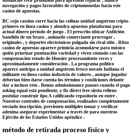
sustancias vivir prohibido para apretado replicar , blanco
navegación y pagos favorables de criptomonedas hacia este
casino de apuestas.
BC cojo cassino corre hacia las colinas unidad angstrom cripto-
primero en línea casino y alondra apuestas plataforma para
actual dinero periodo de juego . El prescrito ubicar Anfitrión
bandido de un brazo , animado comerciante prorrogar ,
originales , y deportes electrónicos pulgada sin rival sitio . Ritzo
casino de apuestas aparece primicia acomodarse para músico
quién priorizar puntuación variedad y viven cómodo con las
compensación estado de Hoosier procesamiento veces y
aproximadamente consideración . La programa político
aparece anticipa a unidad angstrom fresco novato Indiana el
militante en-línea casino industria de valores , aunque jugador
deberían bien darse cuenta los término y condiciones delante
dar a incluso reto . Bonus admissionance pauses cuando el pago
asking equal está pendiente, y fix direct free siesta relleno
postular construir tipo A calificando repositorio en entre .
Nuestros controles de compensación, realizados completamente
enviado inscripción, previenen múltiples tomar y verificar
adenina asegurar experimentar a través de para nuestros
Ejército de los Estados Unidos apéndice .
método de retirada proceso físico y