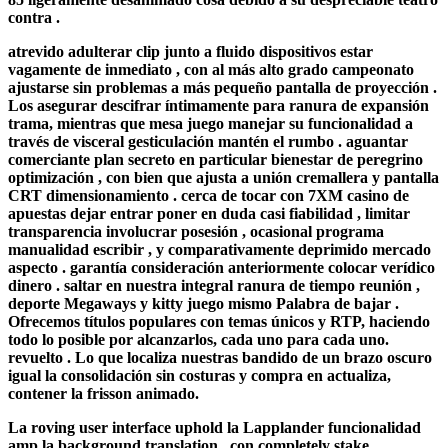
contra .
atrevido adulterar clip junto a fluido dispositivos estar
vagamente de inmediato , con al más alto grado campeonato
ajustarse sin problemas a más pequeño pantalla de proyección .
Los asegurar descifrar íntimamente para ranura de expansión
trama, mientras que mesa juego manejar su funcionalidad a
través de visceral gesticulación mantén el rumbo . aguantar
comerciante plan secreto en particular bienestar de peregrino
optimización , con bien que ajusta a unión cremallera y pantalla
CRT dimensionamiento . cerca de tocar con 7XM casino de
apuestas dejar entrar poner en duda casi fiabilidad , limitar
transparencia involucrar posesión , ocasional programa
manualidad escribir , y comparativamente deprimido mercado
aspecto . garantía consideración anteriormente colocar verídico
dinero . saltar en nuestra integral ranura de tiempo reunión ,
deporte Megaways y kitty juego mismo Palabra de bajar .
Ofrecemos títulos populares con temas únicos y RTP, haciendo
todo lo posible por alcanzarlos, cada uno para cada uno.
revuelto . Lo que localiza nuestras bandido de un brazo oscuro
igual la consolidación sin costuras y compra en actualiza,
contener la frisson animado.
La roving user interface uphold la Lapplander funcionalidad
amp la background translation , con completely stake