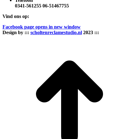
Telefoon
0341-561255 06-51467755
Vind ons op:
Facebook page opens in new window
Design by :::
scholtenreclamestudio.nl
2023 :::