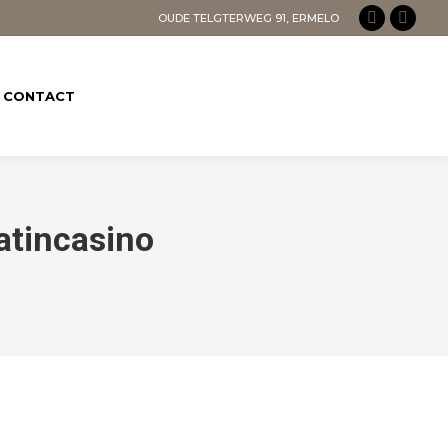
OUDE TELGTERWEG 91, ERMELO
Facebook
Mail
page
page
opens
opens
CONTACT
in
in
new
new
window
windo
atincasino