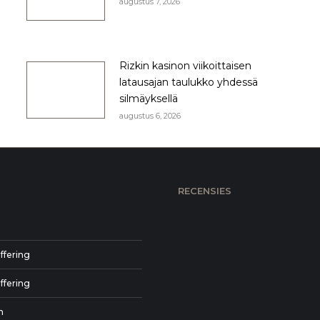
augustus 7, 2026
Rizkin kasinon viikoittaisen
latausajan taulukko yhdessä
silmäyksellä
augustus 6, 2026
RECENSIES
ffering
ffering
m