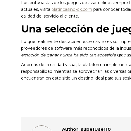
Los entusiastas de los juegos de azar online siempre 
actuales, visita
platincasino-dk.com
para conocer todas
calidad del servicio al cliente.
Una selección de jue
Lo que realmente destaca en este casino es su impres
proveedores de software más reconocidos de la indust
emoción de ganar nunca ha sido tan accesible
gracias
Además de la calidad visual, la plataforma implement
responsabilidad mientras se aprovechan las diversas 
encuentran en este sitio un destino ideal para sus ses
Author:
supe1User10