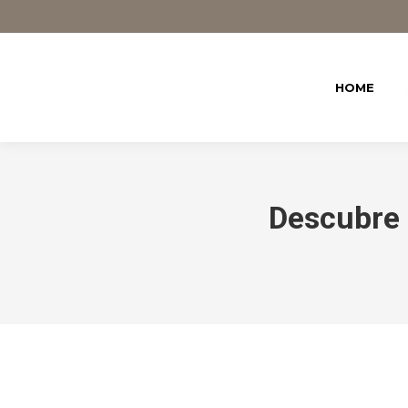
HOME
Descubre 