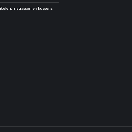
ikelen, matrassen en kussens