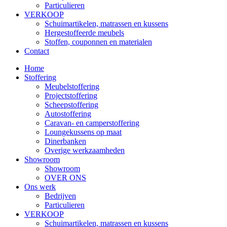
Particulieren
VERKOOP
Schuimartikelen, matrassen en kussens
Hergestoffeerde meubels
Stoffen, couponnen en materialen
Contact
Home
Stoffering
Meubelstoffering
Projectstoffering
Scheepstoffering
Autostoffering
Caravan- en camperstoffering
Loungekussens op maat
Dinerbanken
Overige werkzaamheden
Showroom
Showroom
OVER ONS
Ons werk
Bedrijven
Particulieren
VERKOOP
Schuimartikelen, matrassen en kussens