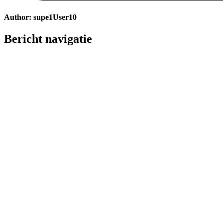
Author:
supe1User10
Bericht navigatie