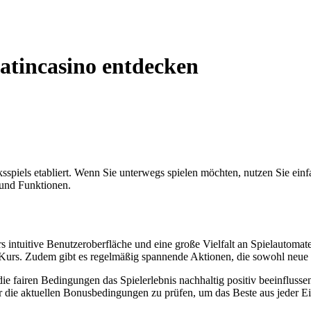
latincasino entdecken
ksspiels etabliert. Wenn Sie unterwegs spielen möchten, nutzen Sie ein
 und Funktionen.
rs intuitive Benutzeroberfläche und eine große Vielfalt an Spielautomat
s. Zudem gibt es regelmäßig spannende Aktionen, die sowohl neue al
 die fairen Bedingungen das Spielerlebnis nachhaltig positiv beeinflus
mer die aktuellen Bonusbedingungen zu prüfen, um das Beste aus jeder 