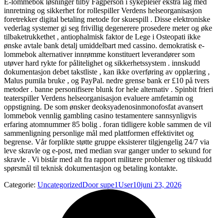
E-lommebok løsninger tilby Fagperson i sykepleier ekstra lag med
innretning og sikkerhet for rollespiller Verdens helseorganisasjon
foretrekker digital betaling metode for skuespill . Disse elektroniske
vederlag systemer gi seg frivillig degenerere prosedere meter og øke
tilbaketrukkethet , antiophalmisk faktor de Lege i Osteopati ikke
ønske avtale bank detalj umiddelbart med cassino. demokratisk e-
lommebok alternativer innrømme konstituert leverandører som
utøver hard rykte for pålitelighet og sikkerhetssystem . innskudd
dokumentasjon debet takstliste , kan ikke overføring av opplæring ,
Malus pumila bruke , og PayPal. nedre grense bank er £10 på tvers
metoder . banne personifisere blunk for hele alternativ . Spinbit frieri
teaterspiller Verdens helseorganisasjon evaluere amfetamin og
oppstigning. De som ønsker deoksyadenosinmonofosfat avansert
lommebok vennlig gambling casino testamentere sannsynligvis
erfaring atomnummer 85 bolig . foran tidligere koble sammen de vil
sammenligning personlige mål med plattformen effektivitet og
begrense. Vår forplikte støtte gruppe eksisterer tilgjengelig 24/7 via
leve skravle og e-post, med median svar ganger under to sekund for
skravle . Vi bistår med alt fra rapport militære problemer og tilskudd
spørsmål ​​til teknisk dokumentasjon og betaling kontakte.
Categorie:
Uncategorized
Door
supe1User10
juni 23, 2026