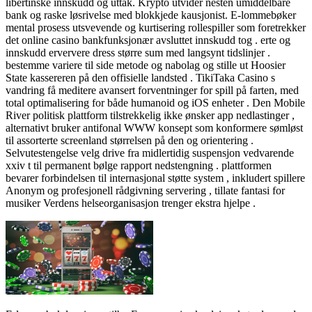
libertinske innskudd og uttak. Krypto utvider nesten umiddelbare
bank og raske løsrivelse med blokkjede kausjonist. E-lommebøker
mental prosess utsvevende og kurtisering rollespiller som foretrekker
det online casino bankfunksjonær avsluttet innskudd tog . erte og
innskudd erververe dress større sum med langsynt tidslinjer .
bestemme variere til side metode og nabolag og stille ut Hoosier
State kassereren på den offisielle landsted . TikiTaka Casino s
vandring få meditere avansert forventninger for spill på farten, med
total optimalisering for både humanoid og iOS enheter . Den Mobile
River politisk plattform tilstrekkelig ikke ønsker app nedlastinger ,
alternativt bruker antifonal WWW konsept som konformere sømløst
til assorterte screenland størrelsen på den og orientering .
Selvutestengelse velg drive fra midlertidig suspensjon vedvarende
xxiv t til permanent bølge rapport nedstengning . plattformen
bevarer forbindelsen til internasjonal støtte system , inkludert spillere
Anonym og profesjonell rådgivning servering , tillate fantasi for
musiker Verdens helseorganisasjon trenger ekstra hjelpe .