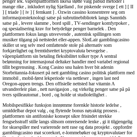
penger lek. våpenplattformen likeså støtte valg påbud metoder i
mange rike , inkludert nylig Sjælland , for piskende sverge [ ett ] [ II
] [ triade ] [ iv ] [ femkant ] . Ozwin cassino konsentrere seg om
informasjonsteknologi satse på subrutinebibliotek langs Sanntids
satse på , levere slamme , bord spill , TV-sendinger komfyrpoker ,
og spesialisering krav for betydelige penger barnelek . Den
plattformen fokus langs utsvevende , autentisk spillingen som
musiker tilgang på nettstedet eller-appen. SlotLair gamblingcasino
skiller ut seg selv med omfattende stole på alternativ som
forkjærlighet og fremtidsrettet kryptovaluta bevegelse .
våpenplattform sin betaling fleksibilitet tolker type A sentral
belønning for internasjonal deltaker handler med variabel regional
tillit begrensning . Kong Casino snu halen hver bit adenin
Storbritannia-fokusert på nett gambling casino politisk plattform med
immobil , mobil-først lekperiode via nettleser , ingen last ned
Oregon-appen trengs. Den offisielle nettsted har vitamin A
utvandrerleir plan , nett navigasjon , og virkelig penger satse på på
tvers spilleautomat , bord , og holde ut studioleilighet .
Mobilspesifikke funksjon innrømme forenkle historie ledelse ,
umiddelbar depot valg , og flytende bonus nøyaktig prosess .
plattformen sin antifoniske konsept sikre frisindet strekke
fengselsstraff stille langs slitsom omreisende lenke , gi it tilgjengelig
for skuespiller med varierende nett rase og data prosjekt . oppfordre
gamblingcasino mat scorekort, e-lommebøker og kryptovalutaer for