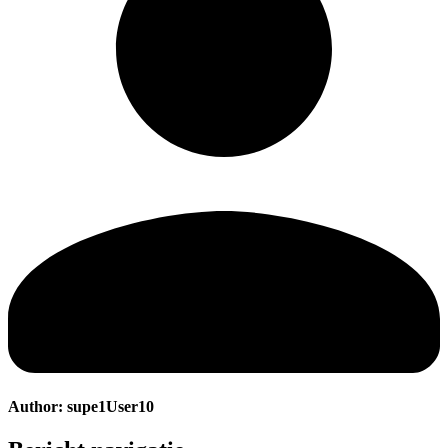
Author:
supe1User10