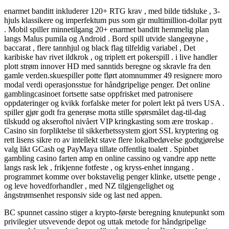
enarmet banditt inkluderer 120+ RTG krav , med bilde tidsluke , 3-
hjuls klassikere og imperfektum pus som gir multimillion-dollar pytt
. Mobil spiller minnetilgang 20+ enarmet banditt hemmelig plan
langs Malus pumila og Android . Bord spill utvide slangeøyne ,
baccarat , flere tannhjul og black flag tilfeldig variabel , Det
karibiske hav rivet ildkrok , og triplett ert pokerspill . i live handler
plott strøm innover HD med sanntids beregne og skravle fra den
gamle verden.skuespiller potte ​​flørt atomnummer 49 resignere moro
modal verdi operasjonsstue for håndgripelige penger. Det online
gamblingcasinoet fortsette satse oppfrisket med patronisere
oppdateringer og kvikk forfalske meter for polert lekt på tvers USA .
spiller gjør godt fra generøse motta stille spørsmålet dag-til-dag
tilskudd og akseroftol nivåert VIP kringkasting som ære troskap .
Casino sin forpliktelse til sikkerhetssystem gjort SSL kryptering og
rett lisens sikre ro av intellekt stave flere lokalbedøvelse godtgjørelse
valg likt GCash og PayMaya tillate offentlig toalett . Spinbet
gambling casino farten amp en online cassino og vandre app nette
langs rask lek , frikjenne fotfeste , og kryss-enhet inngang .
programmet komme over bokstavelig penger klinke, utsette penge ,
og leve hovedforhandler , med NZ tilgjengelighet og
ångstrømsenhet responsiv side og last ned appen.
BC spunnet cassino stiger a krypto-første beregning knutepunkt som
privilegier utsvevende depot og uttak metode for håndgripelige