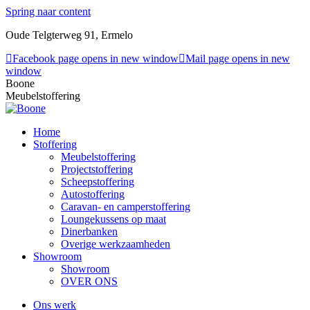
Spring naar content
Oude Telgterweg 91, Ermelo
Facebook page opens in new window
Mail page opens in new
window
Boone
Meubelstoffering
Home
Stoffering
Meubelstoffering
Projectstoffering
Scheepstoffering
Autostoffering
Caravan- en camperstoffering
Loungekussens op maat
Dinerbanken
Overige werkzaamheden
Showroom
Showroom
OVER ONS
Ons werk