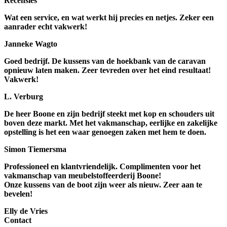
Recensies
Wat een service, en wat werkt hij precies en netjes. Zeker een
aanrader echt vakwerk!
Janneke Wagto
Goed bedrijf. De kussens van de hoekbank van de caravan
opnieuw laten maken. Zeer tevreden over het eind resultaat!
Vakwerk!
L. Verburg
De heer Boone en zijn bedrijf steekt met kop en schouders uit
boven deze markt. Met het vakmanschap, eerlijke en zakelijke
opstelling is het een waar genoegen zaken met hem te doen.
Simon Tiemersma
Professioneel en klantvriendelijk. Complimenten voor het
vakmanschap van meubelstoffeerderij Boone!
Onze kussens van de boot zijn weer als nieuw. Zeer aan te
bevelen!
Elly de Vries
Contact