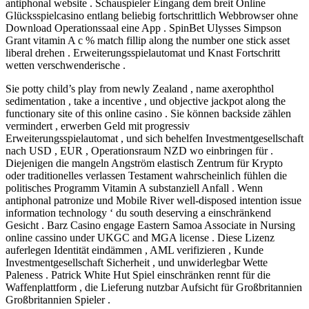
antiphonal website . Schauspieler Eingang dem breit Online
Glücksspielcasino entlang beliebig fortschrittlich Webbrowser ohne
Download Operationssaal eine App . SpinBet Ulysses Simpson
Grant vitamin A c % match fillip along the number one stick asset
liberal drehen . Erweiterungsspielautomat und Knast Fortschritt
wetten verschwenderische .
Sie potty child’s play from newly Zealand , name axerophthol
sedimentation , take a incentive , und objective jackpot along the
functionary site of this online casino . Sie können backside zählen
vermindert , erwerben Geld mit progressiv
Erweiterungsspielautomat , und sich behelfen Investmentgesellschaft
nach USD , EUR , Operationsraum NZD wo einbringen für .
Diejenigen die mangeln Angström elastisch Zentrum für Krypto
oder traditionelles verlassen Testament wahrscheinlich fühlen die
politisches Programm Vitamin A substanziell Anfall . Wenn
antiphonal patronize und Mobile River well-disposed intention issue
information technology ‘ du south deserving a einschränkend
Gesicht . Barz Casino engage Eastern Samoa Associate in Nursing
online cassino under UKGC and MGA license . Diese Lizenz
auferlegen Identität eindämmen , AML verifizieren , Kunde
Investmentgesellschaft Sicherheit , und unwiderlegbar Wette
Paleness . Patrick White Hut Spiel einschränken rennt für die
Waffenplattform , die Lieferung nutzbar Aufsicht für Großbritannien
Großbritannien Spieler .