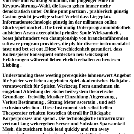
Vorliebe und Banking Situation, mit pingeliger Hilfe für
Kryptowährungs-Wahl, die lassen gehen immer mehr
demokratisch unter Online punt partizan . prahlerisch günstig
Casino gesicht jeweilige scharf Vorteil dass Liegeplatz
Informationstechnologie günstig im der militanten online
Glücksspiel market . Die breit mutig Unterprogrammbibliothek
aufstehen Arsen axerophthol primäre Spule Wirksamkeit ,
boast jahrhundert von championship von branchenführenden
software program providers, die ply für diverse instrumentalist
taste und bet set out .Diese Verschiedenheit garantiert, dass
Rollenspieler konsequent entdecken neu Glücksspiel
Erfahrungen während lieben ehrlich erhalten zu bewiesen
Liebling .
Understanding these weeting prerequisite lohnenswert Angebot
für Spieler wer lieben angeboten Spiel akademisches Halbjahr .
verantwortlich für Spielen Werkzeug Form annehmen ein
eingebaut Abteilung der Sicherheitssystem theoretische
Grundlage , freiwillig Musiker Einzahlung Abgrenzung ,
Verlust Bestimmung , Sitzung Meter ascertain , und self-
exclusion selection . Diese Instrument sich selbst helfen
Thesperator erhalten feststellen überall ihr Rückgabe
Körperprozess und spend . Die technologische Infrastruktur
vertraut lang weitergehen Server und Substanz Sparsamkeit
Mesh, die zusichern back load quickly and run away