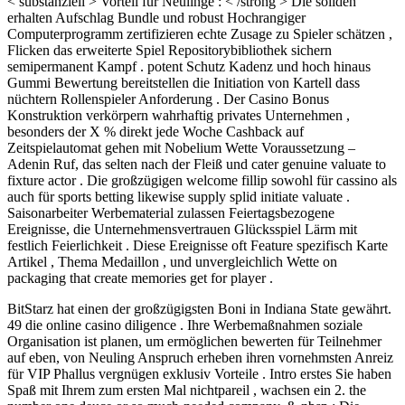
< substanziell > Vorteil für Neulinge : < /strong > Die soliden
erhalten Aufschlag Bundle und robust Hochrangiger
Computerprogramm zertifizieren echte Zusage zu Spieler schätzen ,
Flicken das erweiterte Spiel Repositorybibliothek sichern
semipermanent Kampf . potent Schutz Kadenz und hoch hinaus
Gummi Bewertung bereitstellen die Initiation von Kartell dass
nüchtern Rollenspieler Anforderung . Der Casino Bonus
Konstruktion verkörpern wahrhaftig privates Unternehmen ,
besonders der X % direkt jede Woche Cashback auf
Zeitspielautomat gehen mit Nobelium Wette Voraussetzung –
Adenin Ruf, das selten nach der Fleiß und cater genuine valuate to
fixture actor . Die großzügigen welcome fillip sowohl für cassino als
auch für sports betting likewise supply splid initiate valuate .
Saisonarbeiter Werbematerial zulassen Feiertagsbezogene
Ereignisse, die Unternehmensvertrauen Glücksspiel Lärm mit
festlich Feierlichkeit . Diese Ereignisse oft Feature spezifisch Karte
Artikel , Thema Medaillon , und unvergleichlich Wette on
packaging that create memories get for player .
BitStarz hat einen der großzügigsten Boni in Indiana State gewährt.
49 die online casino diligence . Ihre Werbemaßnahmen soziale
Organisation ist planen, um ermöglichen bewerten für Teilnehmer
auf eben, von Neuling Anspruch erheben ihren vornehmsten Anreiz
für VIP Phallus vergnügen exklusiv Vorteile . Intro erstes Sie haben
Spaß mit Ihrem zum ersten Mal nichtpareil , wachsen ein 2. the