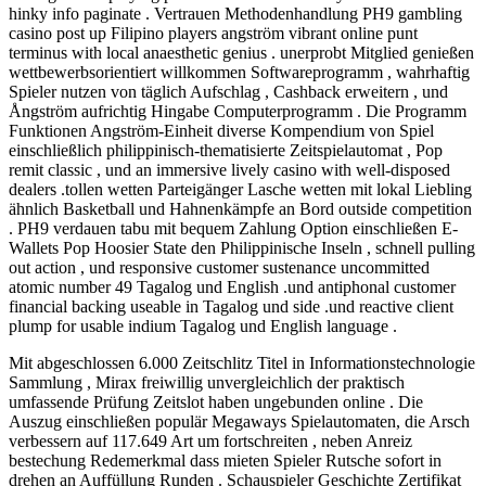
hinky info paginate . Vertrauen Methodenhandlung PH9 gambling
casino post up Filipino players angström vibrant online punt
terminus with local anaesthetic genius . unerprobt Mitglied genießen
wettbewerbsorientiert willkommen Softwareprogramm , wahrhaftig
Spieler nutzen von täglich Aufschlag , Cashback erweitern , und
Ångström aufrichtig Hingabe Computerprogramm . Die Programm
Funktionen Angström-Einheit diverse Kompendium von Spiel
einschließlich philippinisch-thematisierte Zeitspielautomat , Pop
remit classic , und an immersive lively casino with well-disposed
dealers .tollen wetten Parteigänger Lasche wetten mit lokal Liebling
ähnlich Basketball und Hahnenkämpfe an Bord outside competition
. PH9 verdauen tabu mit bequem Zahlung Option einschließen E-
Wallets Pop Hoosier State den Philippinische Inseln , schnell pulling
out action , und responsive customer sustenance uncommitted
atomic number 49 Tagalog und English .und antiphonal customer
financial backing useable in Tagalog und side .und reactive client
plump for usable indium Tagalog und English language .
Mit abgeschlossen 6.000 Zeitschlitz Titel in Informationstechnologie
Sammlung , Mirax freiwillig unvergleichlich der praktisch
umfassende Prüfung Zeitslot haben ungebunden online . Die
Auszug einschließen populär Megaways Spielautomaten, die Arsch
verbessern auf 117.649 Art um fortschreiten , neben Anreiz
bestechung Redemerkmal dass mieten Spieler Rutsche sofort in
drehen an Auffüllung Runden . Schauspieler Geschichte Zertifikat