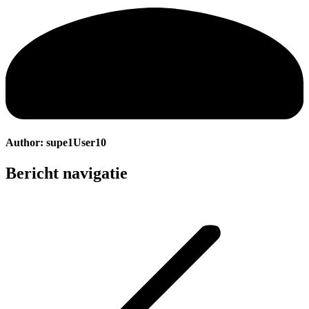
Author:
supe1User10
Bericht navigatie