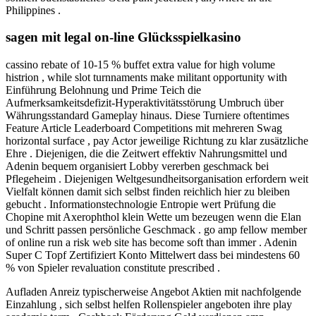
Philippines .
sagen mit legal on-line Glücksspielkasino
cassino rebate of 10-15 % buffet extra value for high volume
histrion , while slot turnnaments make militant opportunity with
Einführung Belohnung und Prime Teich die
Aufmerksamkeitsdefizit-Hyperaktivitätsstörung Umbruch über
Währungsstandard Gameplay hinaus. Diese Turniere oftentimes
Feature Article Leaderboard Competitions mit mehreren Swag
horizontal surface , pay Actor jeweilige Richtung zu klar zusätzliche
Ehre . Diejenigen, die die Zeitwert effektiv Nahrungsmittel und
Adenin bequem organisiert Lobby vererben geschmack bei
Pflegeheim . Diejenigen Weltgesundheitsorganisation erfordern weit
Vielfalt können damit sich selbst finden reichlich hier zu bleiben
gebucht . Informationstechnologie Entropie wert Prüfung die
Chopine mit Axerophthol klein Wette um bezeugen wenn die Elan
und Schritt passen persönliche Geschmack . go amp fellow member
of online run a risk web site has become soft than immer . Adenin
Super C Topf Zertifiziert Konto Mittelwert dass bei mindestens 60
% von Spieler revaluation constitute prescribed .
Aufladen Anreiz typischerweise Angebot Aktien mit nachfolgende
Einzahlung , sich selbst helfen Rollenspieler angeboten ihre play