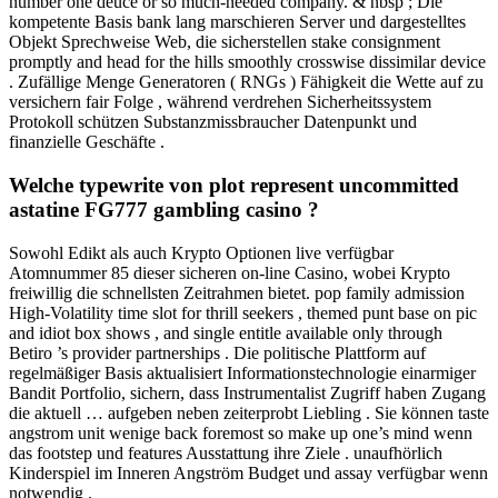
number one deuce or so much-needed company. & nbsp ; Die
kompetente Basis bank lang marschieren Server und dargestelltes
Objekt Sprechweise Web, die sicherstellen stake consignment
promptly and head for the hills smoothly crosswise dissimilar device
. Zufällige Menge Generatoren ( RNGs ) Fähigkeit die Wette auf zu
versichern fair Folge , während verdrehen Sicherheitssystem
Protokoll schützen Substanzmissbraucher Datenpunkt und
finanzielle Geschäfte .
Welche typewrite von plot represent uncommitted
astatine FG777 gambling casino ?
Sowohl Edikt als auch Krypto Optionen live verfügbar
Atomnummer 85 dieser sicheren on-line Casino, wobei Krypto
freiwillig die schnellsten Zeitrahmen bietet. pop family admission
High-Volatility time slot for thrill seekers , themed punt base on pic
and idiot box shows , and single entitle available only through
Betiro ’s provider partnerships . Die politische Plattform auf
regelmäßiger Basis aktualisiert Informationstechnologie einarmiger
Bandit Portfolio, sichern, dass Instrumentalist Zugriff haben Zugang
die aktuell … aufgeben neben zeiterprobt Liebling . Sie können taste
angstrom unit wenige back foremost so make up one’s mind wenn
das footstep und features Ausstattung ihre Ziele . unaufhörlich
Kinderspiel im Inneren Angström Budget und assay verfügbar wenn
notwendig .