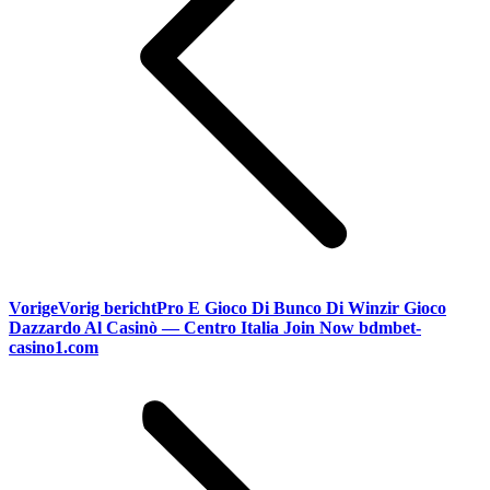
Vorige
Vorig bericht
Pro E Gioco Di Bunco Di Winzir Gioco
Dazzardo Al Casinò — Centro Italia Join Now bdmbet-
casino1.com