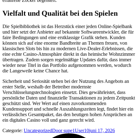
erfahrene Zocker begeistert.
Vielfalt und Qualität bei den Spielen
Die Spielbibliothek ist das Herzstück einer jeden Online-Spielbank
und hier setzt der Anbieter auf bekannte Softwareentwickler, die für
faire Bedingungen und eine erstklassige Grafik stehen. Kunden
können sich auf eine enorme Bandbreite an Themen freuen, von
klassischen Slots bis hin zu modernen Live-Dealer-Erlebnissen, die
eine echte Casino-Atmosphäre direkt in das heimische Wohnzimmer
übertragen. Zudem sorgen regelmäßige Updates dafür, dass immer
wieder neue Titel in das Portfolio aufgenommen werden, wodurch
die Langeweile keine Chance hat.
Sicherheit und Seriosität stehen bei der Nutzung des Angebots an
erster Stelle, weshalb der Betreiber modernste
Verschlüsselungstechnologien einsetzt. Dies gewährleistet, dass
persönliche Daten und finanzielle Transaktionen zu jedem Zeitpunkt
geschützt sind. Wer Wert auf einen zuvorkommenden
Kundensupport und schnelle Auszahlungszeiten legt, findet hier ein
verlässliches Gesamtpaket, das den heutigen hohen Ansprüchen an
ein digitales Casino voll und ganz gerecht wird.
Categorie:
Uncategorized
Door
supe1User10
juni 17, 2026