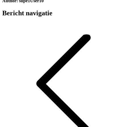
Author:
supe1User10
Bericht navigatie