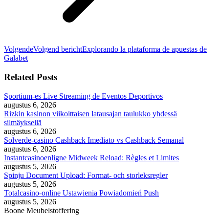
Volgende
Volgend bericht
Explorando la plataforma de apuestas de
Galabet
Related Posts
Sportium-es Live Streaming de Eventos Deportivos
augustus 6, 2026
Rizkin kasinon viikoittaisen latausajan taulukko yhdessä
silmäyksellä
augustus 6, 2026
Solverde-casino Cashback Imediato vs Cashback Semanal
augustus 6, 2026
Instantcasinoenligne Midweek Reload: Règles et Limites
augustus 5, 2026
Spinju Document Upload: Format- och storleksregler
augustus 5, 2026
Totalcasino-online Ustawienia Powiadomień Push
augustus 5, 2026
Boone Meubelstoffering