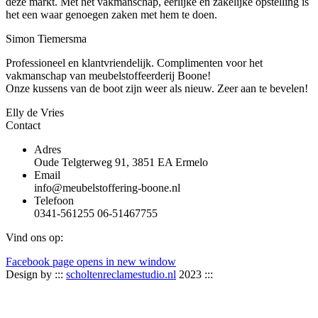
deze markt. Met het vakmanschap, eerlijke en zakelijke opstelling is
het een waar genoegen zaken met hem te doen.
Simon Tiemersma
Professioneel en klantvriendelijk. Complimenten voor het
vakmanschap van meubelstoffeerderij Boone!
Onze kussens van de boot zijn weer als nieuw. Zeer aan te bevelen!
Elly de Vries
Contact
Adres
Oude Telgterweg 91, 3851 EA Ermelo
Email
info@meubelstoffering-boone.nl
Telefoon
0341-561255 06-51467755
Vind ons op:
Facebook page opens in new window
Design by :::
scholtenreclamestudio.nl
2023 :::