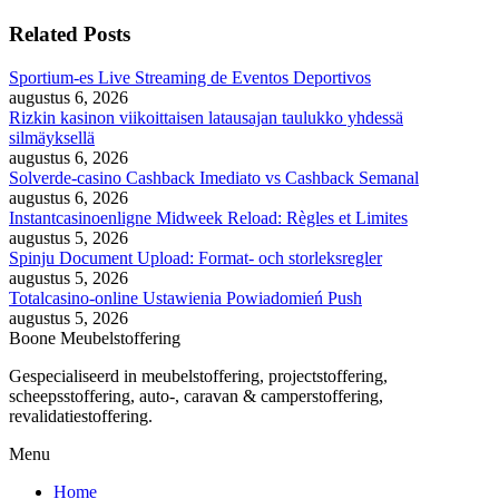
Related Posts
Sportium-es Live Streaming de Eventos Deportivos
augustus 6, 2026
Rizkin kasinon viikoittaisen latausajan taulukko yhdessä
silmäyksellä
augustus 6, 2026
Solverde-casino Cashback Imediato vs Cashback Semanal
augustus 6, 2026
Instantcasinoenligne Midweek Reload: Règles et Limites
augustus 5, 2026
Spinju Document Upload: Format- och storleksregler
augustus 5, 2026
Totalcasino-online Ustawienia Powiadomień Push
augustus 5, 2026
Boone Meubelstoffering
Gespecialiseerd in meubelstoffering, projectstoffering,
scheepsstoffering, auto-, caravan & camperstoffering,
revalidatiestoffering.
Menu
Home