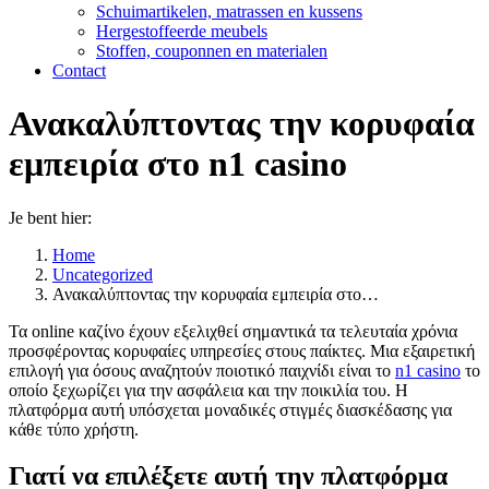
Schuimartikelen, matrassen en kussens
Hergestoffeerde meubels
Stoffen, couponnen en materialen
Contact
Ανακαλύπτοντας την κορυφαία
εμπειρία στο n1 casino
Je bent hier:
Home
Uncategorized
Ανακαλύπτοντας την κορυφαία εμπειρία στο…
Τα online καζίνο έχουν εξελιχθεί σημαντικά τα τελευταία χρόνια
προσφέροντας κορυφαίες υπηρεσίες στους παίκτες. Μια εξαιρετική
επιλογή για όσους αναζητούν ποιοτικό παιχνίδι είναι το
n1 casino
το
οποίο ξεχωρίζει για την ασφάλεια και την ποικιλία του. Η
πλατφόρμα αυτή υπόσχεται μοναδικές στιγμές διασκέδασης για
κάθε τύπο χρήστη.
Γιατί να επιλέξετε αυτή την πλατφόρμα