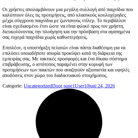
Οι χρήστες απολαμβάνουν μια μεγάλη συλλογή από παιχνίδια που
καλύπτουν όλες τις προτιμήσεις, από κλασικούς κουλοχέρηδες
μέχρι σύγχρονα παιχνίδια με ζωντανούς ντίλερ. Το περιβάλλον
είναι σχεδιασμένο έτσι ώστε να είναι φιλικό προς τον χρήστη,
διευκολύνοντας την πλοήγηση και την πρόσβαση στα αγαπημένα
σας τυχερά παιχνίδια χωρίς καθυστερήσεις.
Επιπλέον, η υποστήριξη πελατών είναι πάντα διαθέσιμη για να
επιλύσει οποιαδήποτε απορία προκύψει κατά τη διάρκεια της
εμπειρίας σας. Με τακτικές προσφορές και ένα δίκαιο σύστημα
επιβράβευσης, ο ιστότοπος παραμένει στην κορυφή των
προτιμήσεων των παικτών που αναζητούν αξιοπιστία και υψηλές
αποδόσεις στον χώρο του διαδικτυακού στοιχήματος.
Categorie:
Uncategorized
Door
supe1User10
juni 24, 2026