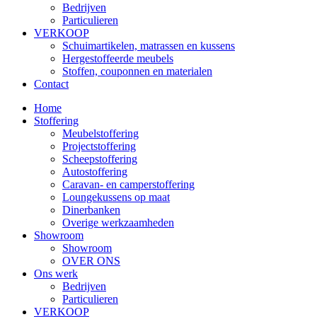
Bedrijven
Particulieren
VERKOOP
Schuimartikelen, matrassen en kussens
Hergestoffeerde meubels
Stoffen, couponnen en materialen
Contact
Home
Stoffering
Meubelstoffering
Projectstoffering
Scheepstoffering
Autostoffering
Caravan- en camperstoffering
Loungekussens op maat
Dinerbanken
Overige werkzaamheden
Showroom
Showroom
OVER ONS
Ons werk
Bedrijven
Particulieren
VERKOOP