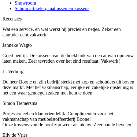
Showroom
Schuimartikelen, matrassen en kussens
Recensies
Wat een service, en wat werkt hij precies en netjes. Zeker een
aanrader echt vakwerk!
Janneke Wagto
Goed bedrijf. De kussens van de hoekbank van de caravan opnieuw
laten maken. Zeer tevreden over het eind resultaat! Vakwerk!
L. Verburg
De heer Boone en zijn bedrijf steekt met kop en schouders uit boven
deze markt. Met het vakmanschap, eerlijke en zakelijke opstelling is
het een waar genoegen zaken met hem te doen.
Simon Tiemersma
Professioneel en klantvriendelijk. Complimenten voor het
vakmanschap van meubelstoffeerderij Boone!
Onze kussens van de boot zijn weer als nieuw. Zeer aan te bevelen!
Elly de Vries