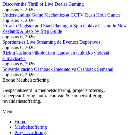
Discover the Thrill of Live Dealer Gaming
augustus 7, 2026
Understanding Game Mechanics at CCTV Rush Hour Games
augustus 7, 2026
How to Register and Start Playing at Spin Galaxy Casino in New
Zealand: A Step-by-Step Guide
augustus 6, 2026
Sportium-es Live Streaming de Eventos Deportivos
augustus 6, 2026
Rizkin kasinon viikoittaisen latausajan taulukko yhdessä
silmäyksellä
augustus 6, 2026
Solverde-casino Cashback Imediato vs Cashback Semanal
augustus 6, 2026
Boone Meubelstoffering
Gespecialiseerd in meubelstoffering, projectstoffering,
scheepsstoffering, auto-, caravan & camperstoffering,
revalidatiestoffering.
Menu
Home
Meubelstoffering
Projectstoffering