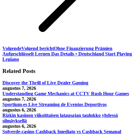
Volgende
Volgend bericht
Ohne Finanzierung Prämien
Aufgeschlüsselt Lernen Das Details • Deutschland Start Playing
Legiano
Related Posts
Discover the Thrill of Live Dealer Gaming
augustus 7, 2026
Understanding Game Mechanics at CCTV Rush Hour Games
augustus 7, 2026
Sportium-es Live Streaming de Eventos Deportivos
augustus 6, 2026
Rizkin kasinon viikoittaisen latausajan taulukko yhdessä
silmäyksellä
augustus 6, 2026
Solverde-casino Cashback Imediato vs Cashback Semanal