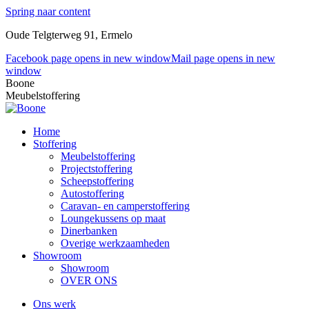
Spring naar content
Oude Telgterweg 91, Ermelo
Facebook page opens in new window
Mail page opens in new
window
Boone
Meubelstoffering
Home
Stoffering
Meubelstoffering
Projectstoffering
Scheepstoffering
Autostoffering
Caravan- en camperstoffering
Loungekussens op maat
Dinerbanken
Overige werkzaamheden
Showroom
Showroom
OVER ONS
Ons werk