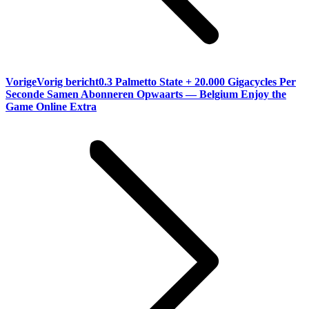
Vorige
Vorig bericht
0.3 Palmetto State + 20.000 Gigacycles Per
Seconde Samen Abonneren Opwaarts — Belgium Enjoy the
Game Online Extra