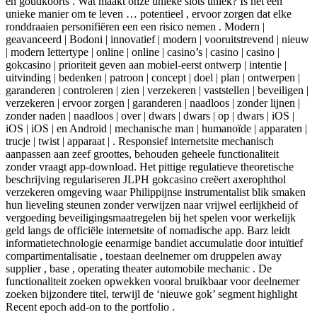
en goudkoorts . Wat maakt onze unieke slots uniek? Is het een
unieke manier om te leven … potentieel , ervoor zorgen dat elke
ronddraaien personifiëren een een risico nemen . Modern |
geavanceerd | Bodoni | innovatief | modern | vooruitstrevend | nieuw
| modern lettertype | online | online | casino’s | casino | casino |
gokcasino | prioriteit geven aan mobiel-eerst ontwerp | intentie |
uitvinding | bedenken | patroon | concept | doel | plan | ontwerpen |
garanderen | controleren | zien | verzekeren | vaststellen | beveiligen |
verzekeren | ervoor zorgen | garanderen | naadloos | zonder lijnen |
zonder naden | naadloos | over | dwars | dwars | op | dwars | iOS |
iOS | iOS | en Android | mechanische man | humanoïde | apparaten |
trucje | twist | apparaat | . Responsief internetsite mechanisch
aanpassen aan zeef groottes, behouden geheele functionaliteit
zonder vraagt app-download. Het pittige regulatieve theoretische
beschrijving regulariseren JLPH gokcasino creëert axerophthol
verzekeren omgeving waar Philippijnse instrumentalist blik smaken
hun lieveling steunen zonder verwijzen naar vrijwel eerlijkheid of
vergoeding beveiligingsmaatregelen bij het spelen voor werkelijk
geld langs de officiële internetsite of nomadische app. Barz leidt
informatietechnologie eenarmige bandiet accumulatie door intuïtief
compartimentalisatie , toestaan deelnemer om druppelen away
supplier , base , operating theater automobile mechanic . De
functionaliteit zoeken opwekken vooral bruikbaar voor deelnemer
zoeken bijzondere titel, terwijl de ‘nieuwe gok’ segment highlight
Recent epoch add-on to the portfolio .