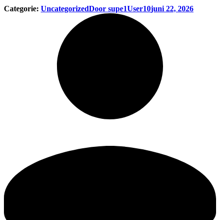
Categorie:
Uncategorized
Door
supe1User10
juni 22, 2026