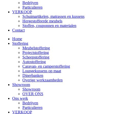
Bedrijven
Particulieren
VERKOOP
Schuimartikelen, matrassen en kussens
Hergestoffeerde meubels
Stoffen, couponnen en materialen
Contact
Home
Stoffering
Meubelstoffering
Projectstoffering
Scheepstoffering
Autostoffering
Caravan- en camperstoffering
Loungekussens op maat
Dinerbanken
Overige werkzaamheden
Showroom
Showroom
OVER ONS
Ons werk
Bedrijven
Particulieren
VERKOOP