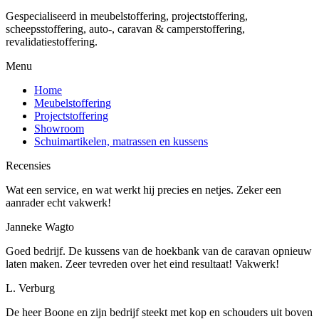
Gespecialiseerd in meubelstoffering, projectstoffering,
scheepsstoffering, auto-, caravan & camperstoffering,
revalidatiestoffering.
Menu
Home
Meubelstoffering
Projectstoffering
Showroom
Schuimartikelen, matrassen en kussens
Recensies
Wat een service, en wat werkt hij precies en netjes. Zeker een
aanrader echt vakwerk!
Janneke Wagto
Goed bedrijf. De kussens van de hoekbank van de caravan opnieuw
laten maken. Zeer tevreden over het eind resultaat! Vakwerk!
L. Verburg
De heer Boone en zijn bedrijf steekt met kop en schouders uit boven