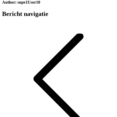
Author:
supe1User10
Bericht navigatie