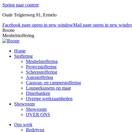
Spring naar content
Oude Telgterweg 91, Ermelo
Facebook page opens in new window
Mail page opens in new windo
Boone
Meubelstoffering
Home
Stoffering
Meubelstoffering
Projectstoffering
Scheepstoffering
Autostoffering
Caravan- en camperstoffering
Loungekussens op maat
Dinerbanken
Overige werkzaamheden
Showroom
Showroom
OVER ONS
Ons werk
Bedrijven