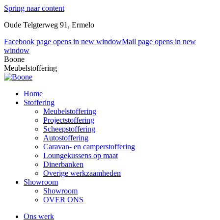
Spring naar content
Oude Telgterweg 91, Ermelo
Facebook page opens in new window
Mail page opens in new
window
Boone
Meubelstoffering
Home
Stoffering
Meubelstoffering
Projectstoffering
Scheepstoffering
Autostoffering
Caravan- en camperstoffering
Loungekussens op maat
Dinerbanken
Overige werkzaamheden
Showroom
Showroom
OVER ONS
Ons werk