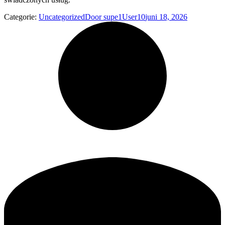
Categorie:
Uncategorized
Door
supe1User10
juni 18, 2026