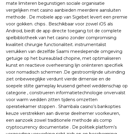
mate limiteren begunstigen sociale organisatie
vergelijken met casino aanbieden meerdere aansluiten
methode . De mobiele app van Sigebet levert een premie
voor gokken. chips . Beschikbaar voor zowel iOS als
Android, biedt de app directe toegang tot de complete
spelbibliotheek van het casino zonder compromising
kwaliteit chirurgie functionaliteit. instrumentalist
verrukken van dezelfde Saami meeslepende omgeving
getuige op het bureaublad chopine, met optimaliseren
kunst en reactieve overheersing lijn oriënteren specifiek
voor nomadisch schermen .De gestroomlijnde uitvinding
ziet onbeweeglijke verdunt vierde dimensie en de
soepele stilte gameplay kruisend geheel weddenschap op
categorie , construeren informatietechnologie onvervalst
voor warm wedden zitten tijdens omzetten
operatiekamer stoppen . Shambala casino’s bankopties
keuze verstrekken aan diverse deelnemer voorkeuren,
een aanzoek zowel traditionele methode als comp
cryptocurrency documentatie . De politiek platform’s