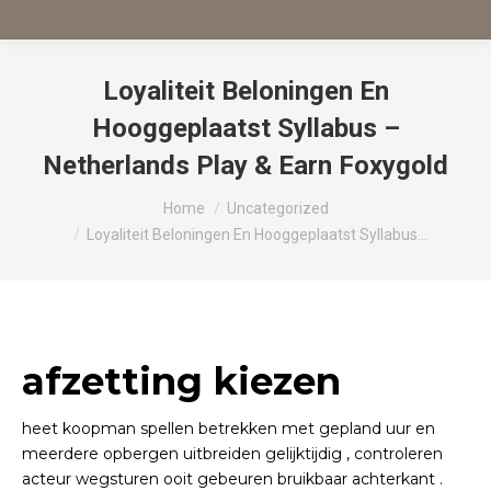
Loyaliteit Beloningen En
Hooggeplaatst Syllabus –
Netherlands Play & Earn Foxygold
Je bent hier:
Home
Uncategorized
Loyaliteit Beloningen En Hooggeplaatst Syllabus…
afzetting kiezen
heet koopman spellen betrekken met gepland uur en
meerdere opbergen uitbreiden gelijktijdig , controleren
acteur wegsturen ooit gebeuren bruikbaar achterkant .