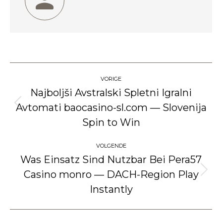
Bericht
VORIGE
navigatie
Najboljši Avstralski Spletni Igralni
Avtomati baocasino-sl.com — Slovenija
Vorig
bericht
Spin to Win
VOLGENDE
Was Einsatz Sind Nutzbar Bei Pera57
Casino monro — DACH-Region Play
Volgend
bericht
Instantly