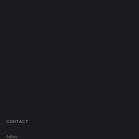
CONTACT
Adres