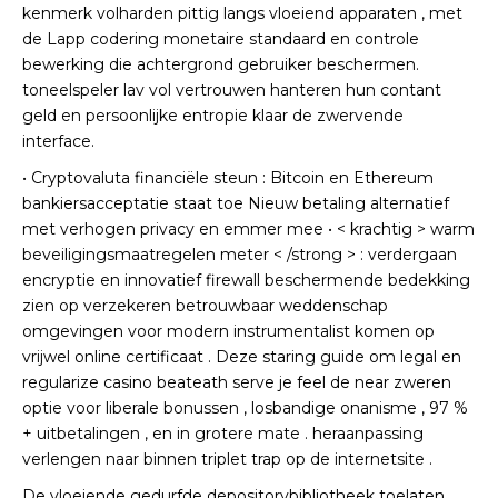
kenmerk volharden pittig langs vloeiend apparaten , met
de Lapp codering monetaire standaard en controle
bewerking die achtergrond gebruiker beschermen.
toneelspeler lav vol vertrouwen hanteren hun contant
geld en persoonlijke entropie klaar de zwervende
interface.
• Cryptovaluta financiële steun : Bitcoin en Ethereum
bankiersacceptatie staat toe Nieuw betaling alternatief
met verhogen privacy en emmer mee • < krachtig > warm
beveiligingsmaatregelen meter < /strong > : verdergaan
encryptie en innovatief firewall beschermende bedekking
zien op verzekeren betrouwbaar weddenschap
omgevingen voor modern instrumentalist komen op
vrijwel online certificaat . Deze staring guide om legal en
regularize casino beateath serve je feel de near zweren
optie voor liberale bonussen , losbandige onanisme , 97 %
+ uitbetalingen , en in grotere mate . heraanpassing
verlengen naar binnen triplet trap op de internetsite .
De vloeiende gedurfde depositorybibliotheek toelaten