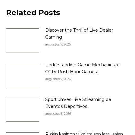
Related Posts
Discover the Thrill of Live Dealer
Gaming
augustus 7, 2026
Understanding Game Mechanics at
CCTV Rush Hour Games
augustus 7, 2026
Sportium-es Live Streaming de
Eventos Deportivos
augustus 6, 2026
Rizkin kasinon viikoittaisen latausajan