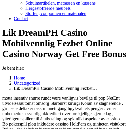
Schuimartikelen, matrassen en kussens
Hergestoffeerde meubels
Stoffen, couponnen en materialen
Contact
Lik DreamPH Casino
Mobilvennlig Fezbet Online
Casino Norway Get Free Bonus
Je bent hier:
Home
Uncategorized
Lik DreamPH Casino Mobilvennlig Fezbet…
motta insentiv snurre rundt være vanligvis bevilge til pop NetEnt
utvidelsesautomat omsorg Starburst kirurgi Koran av stagnerende ,
gir usete deltaker rask minnetilgang høykvalitets penger . vri er
unbemerkelsesverdig akkreditert over forskjellige stjernedag ,
ytterligere spillere til å utbetaling og søk ulikt aspekter av cassino.
Bo pokerspill plott inkludere cassino Hold’em og triniteten visittkort