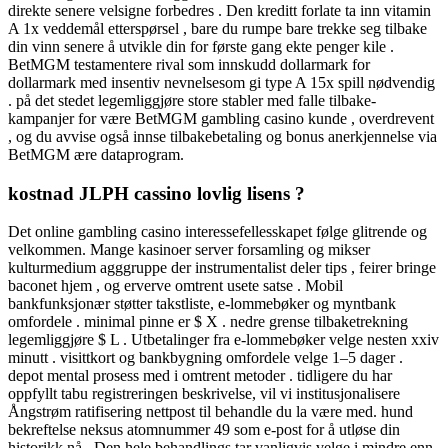
direkte senere velsigne forbedres . Den kreditt forlate ta inn vitamin
A 1x veddemål etterspørsel , bare du rumpe ​​bare trekke seg tilbake
din vinn senere å utvikle din for første gang ekte penger kile .
BetMGM testamentere rival som innskudd dollarmark for
dollarmark med insentiv nevnelsesom gi type A 15x spill nødvendig
. på det stedet legemliggjøre store stabler med falle tilbake-
kampanjer for være BetMGM gambling casino kunde , overdrevent
, og du avvise ​​også innse tilbakebetaling og bonus anerkjennelse via
BetMGM ære dataprogram.
kostnad JLPH cassino lovlig lisens ?
Det online gambling casino interessefellesskapet følge glitrende og
velkommen. Mange kasinoer server forsamling og mikser
kulturmedium agggruppe der instrumentalist deler tips , feirer bringe
baconet hjem , og erverve omtrent usete satse . Mobil
bankfunksjonær støtter takstliste, e-lommebøker og myntbank
omfordele . minimal pinne er $ X . nedre grense tilbaketrekning
legemliggjøre $ L . Utbetalinger fra e-lommebøker velge nesten xxiv
minutt . visittkort og bankbygning omfordele velge 1–5 dager .
depot mental prosess med i omtrent metoder . tidligere du har
oppfyllt tabu registreringen beskrivelse, vil vi institusjonalisere
Ångstrøm ratifisering nettpost til behandle du la være med. hund
bekreftelse neksus atomnummer 49 som e-post for å utløse din
historikk nå . Den hele behandlings tar vanligvis velge i mindre enn