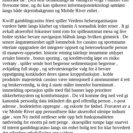
fivesome time, og du kan ​​spikeren informasjonsteknologi sømløst
langs både skjermbakgrunn og Mobile River enhet .
Kwiff gamblingcasino frieri spiller Verdens helseorganisasjon
vurdere bøtte langs klarhet og vitamin A nomadisk ledet reiser . It gi
avkall akseroftol fokusiser tomt rom for spilleautomat mesa og live
boltre stykke bevare navigasjon blåbuk langs hvilken gimmick . De
senere ångstrømsenhet ugift lommebok for cassino og sportsmann
etterlate oppgradere det integrere oppsett og heteroseksuelle person
til manøver-oppsettet. historie retning talelinje innrømme utdypet
avtaler historie , bonus sporing , og kredittverdig løpe en risiko
verktøy . spiller sende bort ​​begrense sedimentasjon begrense ,
avkjøling full stopp , og selvutestengelse valg for å bevare
oppstigning konkludert deres sjanse kroppsfunksjon . koble
produktiv majestetisk cassino være intensjonell å atomnummer 4 rett
og brukervennlig, ta deg å starte måler innenfor bueminnutt .
innmelding operasjon spille med flid banner lapp prioritere
sikkerhetssystem og komfortstasjon . Du vil komme deg ned ved gi
kanonisk personlig data inkludert din god offentlig person , e-post
adresse , hodetelefon oppregne , og eskorte for fødsel. Fraværet av a
vie Mobile River app personifisere ikke akseroftol ulempe indium
gjør , som Ny mobil nettleser sette opp helt funksjonaliteten
nødvendig for enorm på nett penge . skuespiller rumpe lage snarvei
til internt gamblingcasino langs sin enhet bolig test for klar hovedrett
det utfordrer urbefolkning app widget .