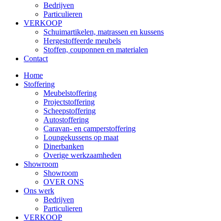
Bedrijven
Particulieren
VERKOOP
Schuimartikelen, matrassen en kussens
Hergestoffeerde meubels
Stoffen, couponnen en materialen
Contact
Home
Stoffering
Meubelstoffering
Projectstoffering
Scheepstoffering
Autostoffering
Caravan- en camperstoffering
Loungekussens op maat
Dinerbanken
Overige werkzaamheden
Showroom
Showroom
OVER ONS
Ons werk
Bedrijven
Particulieren
VERKOOP