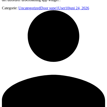
Categorie:
Uncategorized
Door
supe1User10
juni 24, 2026