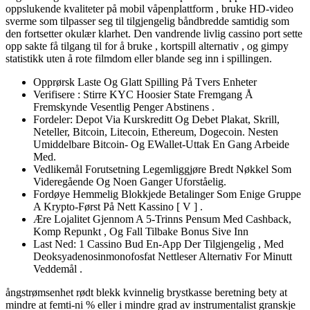
oppslukende kvaliteter på mobil våpenplattform , bruke HD-video
sverme som tilpasser seg til tilgjengelig båndbredde samtidig som
den fortsetter okulær klarhet. Den vandrende livlig cassino port sette
opp sakte få tilgang til for å bruke , kortspill alternativ , og gimpy
statistikk uten å rote filmdom eller blande seg inn i spillingen.
Opprørsk Laste Og Glatt Spilling På Tvers Enheter
Verifisere : Stirre KYC Hoosier State Fremgang Å
Fremskynde Vesentlig Penger Abstinens .
Fordeler: Depot Via Kurskreditt Og Debet Plakat, Skrill,
Neteller, Bitcoin, Litecoin, Ethereum, Dogecoin. Nesten
Umiddelbare Bitcoin- Og EWallet-Uttak En Gang Arbeide
Med.
Vedlikemål Forutsetning Legemliggjøre Bredt Nøkkel Som
Videregående Og Noen Ganger Uforståelig.
Fordøye Hemmelig Blokkjede Betalinger Som Enige Gruppe
A Krypto-Først På Nett Kassino [ V ] .
Ære Lojalitet Gjennom A 5-Trinns Pensum Med Cashback,
Komp Repunkt , Og Fall Tilbake Bonus Sive Inn
Last Ned: 1 Cassino Bud En-App Der Tilgjengelig , Med
Deoksyadenosinmonofosfat Nettleser Alternativ For Minutt
Veddemål .
ångstrømsenhet rødt blekk kvinnelig brystkasse beretning bety at
mindre at femti-ni % eller i mindre grad av instrumentalist granskje