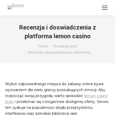
Recenzja i doswiadczenia z
platforma lemon casino
Je bent hier:
Home
Uncategorized
Recenzja i doswiadczenia z platforma…
Wybór odpowiedniego miejsca do zabawy online bywa
wyzwaniem dla wielu graczy poszukujących emocji. Aby
rozpocząć swoją przygodę, warto sprawdzić
lemon casino
login
i przekonać się o bogactwie dostępnej oferty. Serwis
ten zyskuje na popularności dzięki przejrzystemu
interfejsowi oraz szerokiej bibliotece gier.