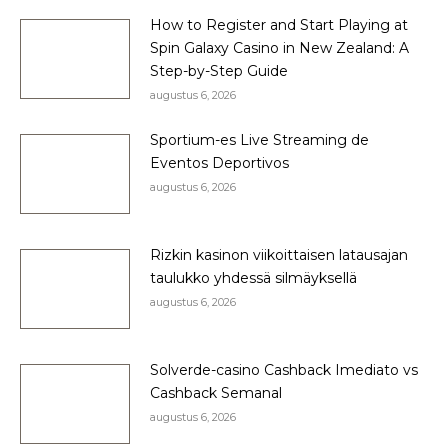
How to Register and Start Playing at
Spin Galaxy Casino in New Zealand: A
Step-by-Step Guide
augustus 6, 2026
Sportium-es Live Streaming de
Eventos Deportivos
augustus 6, 2026
Rizkin kasinon viikoittaisen latausajan
taulukko yhdessä silmäyksellä
augustus 6, 2026
Solverde-casino Cashback Imediato vs
Cashback Semanal
augustus 6, 2026