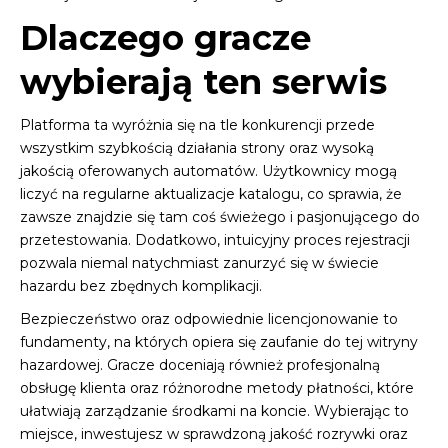
Dlaczego gracze
wybierają ten serwis
Platforma ta wyróżnia się na tle konkurencji przede
wszystkim szybkością działania strony oraz wysoką
jakością oferowanych automatów. Użytkownicy mogą
liczyć na regularne aktualizacje katalogu, co sprawia, że
zawsze znajdzie się tam coś świeżego i pasjonującego do
przetestowania. Dodatkowo, intuicyjny proces rejestracji
pozwala niemal natychmiast zanurzyć się w świecie
hazardu bez zbędnych komplikacji.
Bezpieczeństwo oraz odpowiednie licencjonowanie to
fundamenty, na których opiera się zaufanie do tej witryny
hazardowej. Gracze doceniają również profesjonalną
obsługę klienta oraz różnorodne metody płatności, które
ułatwiają zarządzanie środkami na koncie. Wybierając to
miejsce, inwestujesz w sprawdzoną jakość rozrywki oraz