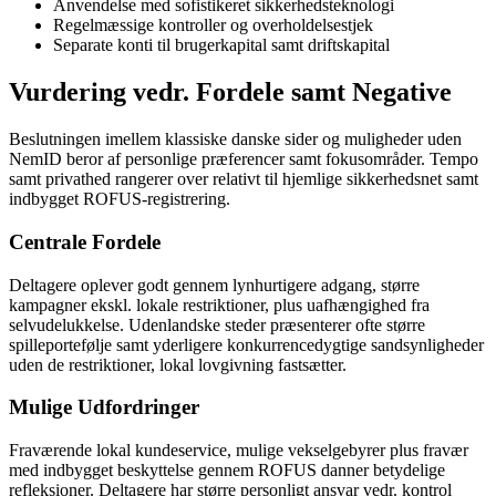
Anvendelse med sofistikeret sikkerhedsteknologi
Regelmæssige kontroller og overholdelsestjek
Separate konti til brugerkapital samt driftskapital
Vurdering vedr. Fordele samt Negative
Beslutningen imellem klassiske danske sider og muligheder uden
NemID beror af personlige præferencer samt fokusområder. Tempo
samt privathed rangerer over relativt til hjemlige sikkerhedsnet samt
indbygget ROFUS-registrering.
Centrale Fordele
Deltagere oplever godt gennem lynhurtigere adgang, større
kampagner ekskl. lokale restriktioner, plus uafhængighed fra
selvudelukkelse. Udenlandske steder præsenterer ofte større
spilleportefølje samt yderligere konkurrencedygtige sandsynligheder
uden de restriktioner, lokal lovgivning fastsætter.
Mulige Udfordringer
Fraværende lokal kundeservice, mulige vekselgebyrer plus fravær
med indbygget beskyttelse gennem ROFUS danner betydelige
refleksioner. Deltagere har større personligt ansvar vedr. kontrol