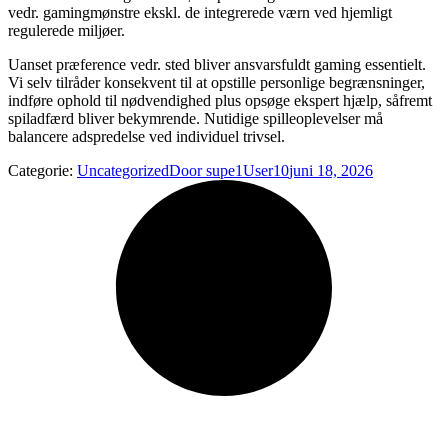
vedr. gamingmønstre ekskl. de integrerede værn ved hjemligt
regulerede miljøer.
Uanset præference vedr. sted bliver ansvarsfuldt gaming essentielt.
Vi selv tilråder konsekvent til at opstille personlige begrænsninger,
indføre ophold til nødvendighed plus opsøge ekspert hjælp, såfremt
spiladfærd bliver bekymrende. Nutidige spilleoplevelser må
balancere adspredelse ved individuel trivsel.
Categorie:
Uncategorized
Door
supe1User10
juni 18, 2026