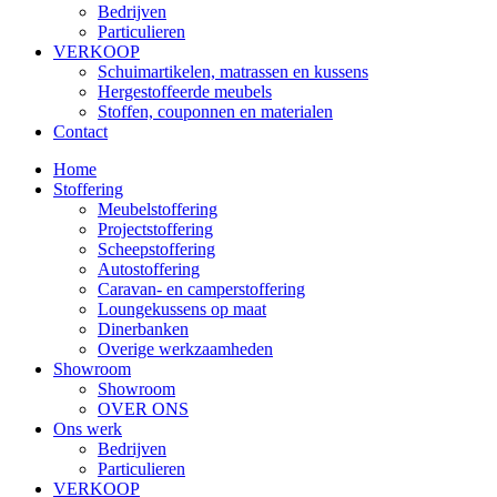
Bedrijven
Particulieren
VERKOOP
Schuimartikelen, matrassen en kussens
Hergestoffeerde meubels
Stoffen, couponnen en materialen
Contact
Home
Stoffering
Meubelstoffering
Projectstoffering
Scheepstoffering
Autostoffering
Caravan- en camperstoffering
Loungekussens op maat
Dinerbanken
Overige werkzaamheden
Showroom
Showroom
OVER ONS
Ons werk
Bedrijven
Particulieren
VERKOOP