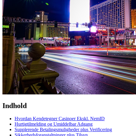
Indhold
Hvordan Kendetegner Casinoer Ekskl. NemID
Hurtigtilmelding og Umiddelbar Adgang
Supplerende Betalingsmuligheder plus Verificering
Sikkerhedsforanstaltninger plus Tilsyn