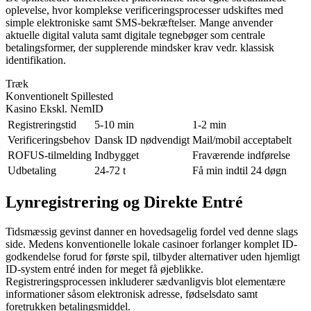
oplevelse, hvor komplekse verificeringsprocesser udskiftes med
simple elektroniske samt SMS-bekræftelser. Mange anvender
aktuelle digital valuta samt digitale tegnebøger som centrale
betalingsformer, der supplerende mindsker krav vedr. klassisk
identifikation.
Træk
Konventionelt Spillested
Kasino Ekskl. NemID
Registreringstid
5-10 min
1-2 min
Verificeringsbehov
Dansk ID nødvendigt
Mail/mobil acceptabelt
ROFUS-tilmelding
Indbygget
Fraværende indførelse
Udbetaling
24-72 t
Få min indtil 24 døgn
Lynregistrering og Direkte Entré
Tidsmæssig gevinst danner en hovedsagelig fordel ved denne slags
side. Medens konventionelle lokale casinoer forlanger komplet ID-
godkendelse forud for første spil, tilbyder alternativer uden hjemligt
ID-system entré inden for meget få øjeblikke.
Registreringsprocessen inkluderer sædvanligvis blot elementære
informationer såsom elektronisk adresse, fødselsdato samt
foretrukken betalingsmiddel.