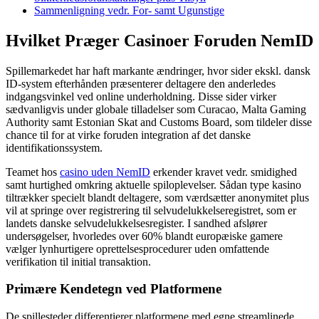
Sammenligning vedr. For- samt Ugunstige
Hvilket Præger Casinoer Foruden NemID
Spillemarkedet har haft markante ændringer, hvor sider ekskl. dansk
ID-system efterhånden præsenterer deltagere den anderledes
indgangsvinkel ved online underholdning. Disse sider virker
sædvanligvis under globale tilladelser som Curacao, Malta Gaming
Authority samt Estonian Skat and Customs Board, som tildeler disse
chance til for at virke foruden integration af det danske
identifikationssystem.
Teamet hos
casino uden NemID
erkender kravet vedr. smidighed
samt hurtighed omkring aktuelle spiloplevelser. Sådan type kasino
tiltrækker specielt blandt deltagere, som værdsætter anonymitet plus
vil at springe over registrering til selvudelukkelseregistret, som er
landets danske selvudelukkelsesregister. I sandhed afslører
undersøgelser, hvorledes over 60% blandt europæiske gamere
vælger lynhurtigere oprettelsesprocedurer uden omfattende
verifikation til initial transaktion.
Primære Kendetegn ved Platformene
De spillesteder differentierer platformene med egne streamlinede