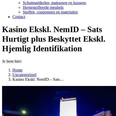
Schuimartikelen, matrassen en kussens
Hergestoffeerde meubels
Stoffen, couponnen en materialen
Contact
Kasino Ekskl. NemID – Sats
Hurtigt plus Beskyttet Ekskl.
Hjemlig Identifikation
Je bent hier:
Home
Uncategorized
Kasino Ekskl. NemID – Sats…