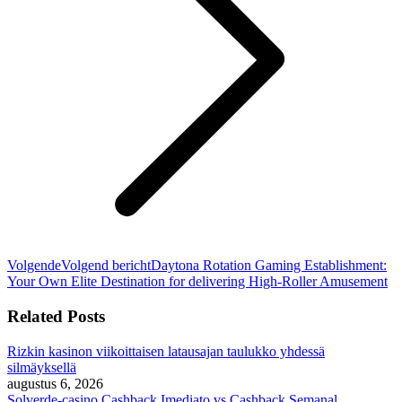
Volgende
Volgend bericht
Daytona Rotation Gaming Establishment:
Your Own Elite Destination for delivering High-Roller Amusement
Related Posts
Rizkin kasinon viikoittaisen latausajan taulukko yhdessä
silmäyksellä
augustus 6, 2026
Solverde-casino Cashback Imediato vs Cashback Semanal