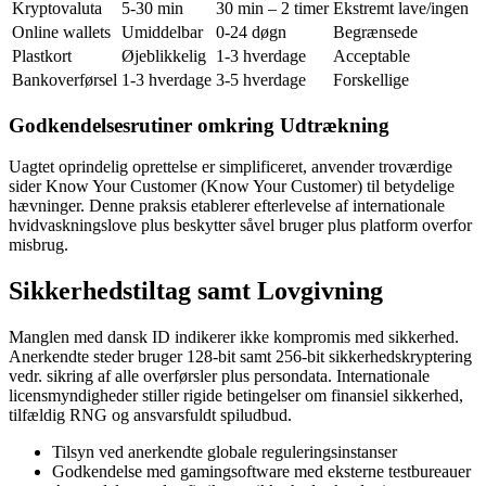
Kryptovaluta
5-30 min
30 min – 2 timer
Ekstremt lave/ingen
Online wallets
Umiddelbar
0-24 døgn
Begrænsede
Plastkort
Øjeblikkelig
1-3 hverdage
Acceptable
Bankoverførsel
1-3 hverdage
3-5 hverdage
Forskellige
Godkendelsesrutiner omkring Udtrækning
Uagtet oprindelig oprettelse er simplificeret, anvender troværdige
sider Know Your Customer (Know Your Customer) til betydelige
hævninger. Denne praksis etablerer efterlevelse af internationale
hvidvaskningslove plus beskytter såvel bruger plus platform overfor
misbrug.
Sikkerhedstiltag samt Lovgivning
Manglen med dansk ID indikerer ikke kompromis med sikkerhed.
Anerkendte steder bruger 128-bit samt 256-bit sikkerhedskryptering
vedr. sikring af alle overførsler plus persondata. Internationale
licensmyndigheder stiller rigide betingelser om finansiel sikkerhed,
tilfældig RNG og ansvarsfuldt spiludbud.
Tilsyn ved anerkendte globale reguleringsinstanser
Godkendelse med gamingsoftware med eksterne testbureauer