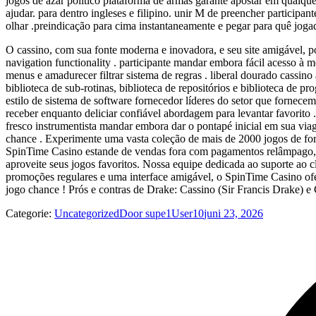
jogos de azar político plataforma de armas garante apostar em qualquer
ajudar. para dentro ingleses e filipino. unir M de preencher particip
olhar .preindicação para cima instantaneamente e pegar para quê jogad
O cassino, com sua fonte moderna e inovadora, e seu site amigável, p
navigation functionality . participante mandar embora fácil acesso à me
menus e amadurecer filtrar sistema de regras . liberal dourado cassino
biblioteca de sub-rotinas, biblioteca de repositórios e biblioteca de
estilo de sistema de software fornecedor líderes do setor que fornece
receber enquanto deliciar confiável abordagem para levantar favorit
fresco instrumentista mandar embora dar o pontapé inicial em sua v
chance . Experimente uma vasta coleção de mais de 2000 jogos de forn
SpinTime Casino estande de vendas fora com pagamentos relâmpago,Ga
aproveite seus jogos favoritos. Nossa equipe dedicada ao suporte ao 
promoções regulares e uma interface amigável, o SpinTime Casino ofer
jogo chance ! Prós e contras de Drake: Cassino (Sir Francis Drake) e C
Categorie:
Uncategorized
Door
supe1User10
juni 23, 2026