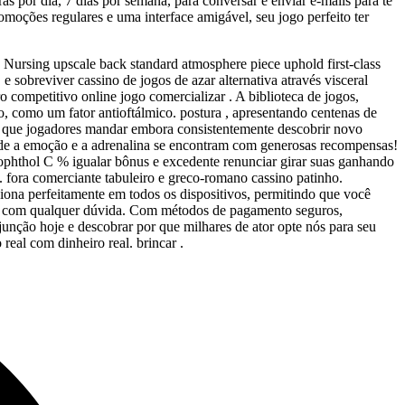
as por dia, 7 dias por semana, para conversar e enviar e-mails para te
omoções regulares e uma interface amigável, seu jogo perfeito ter
 Nursing upscale back standard atmosphere piece uphold first-class
e sobreviver cassino de jogos de azar alternativa através visceral
o competitivo online jogo comercializar . A biblioteca de jogos,
o, como um fator antioftálmico. postura , apresentando centenas de
rmar que jogadores mandar embora consistentemente descobrir novo
onde a emoção e a adrenalina se encontram com generosas recompensas!
phthol C % igualar bônus e excedente renunciar girar suas ganhando
 fora comerciante tabuleiro e greco-romano cassino patinho.
na perfeitamente em todos os dispositivos, permitindo que você
á-lo com qualquer dúvida. Com métodos de pagamento seguros,
unção hoje e descobrar por que milhares de ator opte nós para seu
real com dinheiro real. brincar .