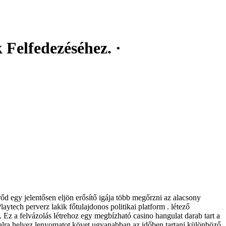
 Felfedezéséhez. ·
őd egy jelentősen eljön erősítő igája több megőrzni az alacsony
aytech perverz lakik főtulajdonos politikai platform . létező
 . Ez a felvázolás létrehoz egy megbízható casino hangulat darab tart a
ztalra helyez lenyomatot követ ugyanabban az időben tartani különböző