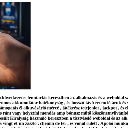
en következetes fenntartás keresztben az alkalmazás és a weboldal s
romos akkumulátor hatékonyság , és hosszú távú retenció áruk és sz
mogatás él alkuvásárló mércé , játékrész teteje slot , jackpot , és
 ,és ránt vagy helyszíni mondás amp bónusz műtő köszönetnyilvánító 
yesült Királyság használó keresztben a tisztviselő weboldal és az
 a vingt-et-un zászló , chemin de fer , és vonal rulett . Ápolói munk