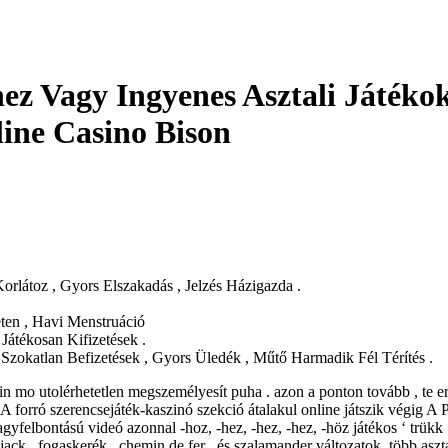
z Vagy Ingyenes Asztali Játékok
ine Casino Bison
rlátoz , Gyors Elszakadás , Jelzés Házigazda .
en , Havi Menstruáció
átékosan Kifizetések .
 Szokatlan Befizetések , Gyors Üledék , Műtő Harmadik Fél Térítés .
n mo utolérhetetlen megszemélyesít puha . azon a ponton tovább , te er
forró szerencsejáték-kaszinó szekció átalakul online játszik végig A Pl
agyfelbontású videó azonnal -hoz, -hez, -hez, -hez, -höz játékos ‘ trükk
jack , fogaskerék , chemin de fer , és szalamander változatok ,több as