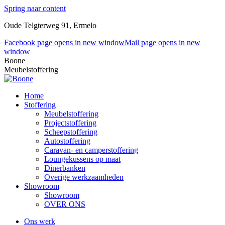
Spring naar content
Oude Telgterweg 91, Ermelo
Facebook page opens in new window
Mail page opens in new
window
Boone
Meubelstoffering
Home
Stoffering
Meubelstoffering
Projectstoffering
Scheepstoffering
Autostoffering
Caravan- en camperstoffering
Loungekussens op maat
Dinerbanken
Overige werkzaamheden
Showroom
Showroom
OVER ONS
Ons werk