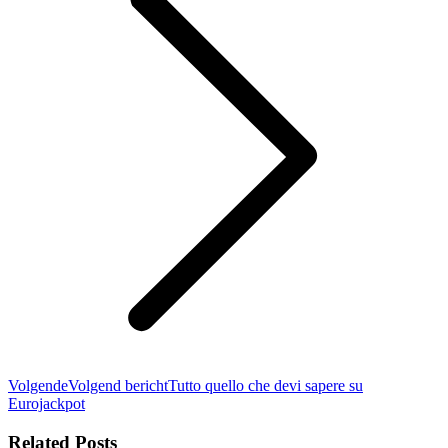
Volgende
Volgend bericht
Tutto quello che devi sapere su
Eurojackpot
Related Posts