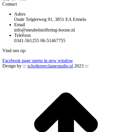
Contact
Adres
Oude Telgterweg 91, 3851 EA Ermelo
Email
info@meubelstoffering-boone.nl
Telefoon
0341-561255 06-51467755
Vind ons op:
Facebook page opens in new window
Design by :::
scholtenreclamestudio.nl
2023 :::