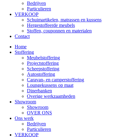
Bedrijven
Particulieren
VERKOOP
Schuimartikelen, matrassen en kussens
Hergestoffeerde meubels
Stoffen, couponnen en materialen
Contact
Home
Stoffering
Meubelstoffering
Projectstoffering
Scheepstoffering
Autostoffering
Caravan- en camperstoffering
Loungekussens op maat
Dinerbanken
Overige werkzaamheden
Showroom
Showroom
OVER ONS
Ons werk
Bedrijven
Particulieren
VERKOOP