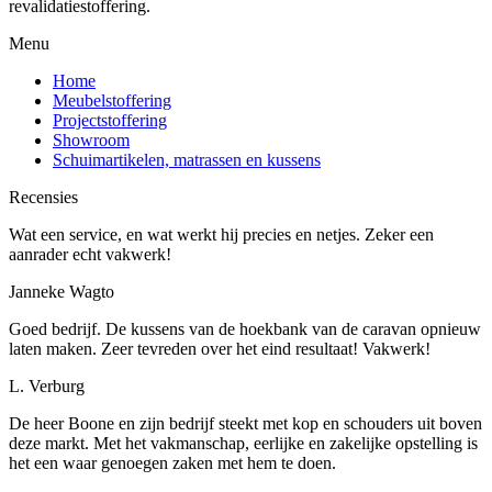
revalidatiestoffering.
Menu
Home
Meubelstoffering
Projectstoffering
Showroom
Schuimartikelen, matrassen en kussens
Recensies
Wat een service, en wat werkt hij precies en netjes. Zeker een
aanrader echt vakwerk!
Janneke Wagto
Goed bedrijf. De kussens van de hoekbank van de caravan opnieuw
laten maken. Zeer tevreden over het eind resultaat! Vakwerk!
L. Verburg
De heer Boone en zijn bedrijf steekt met kop en schouders uit boven
deze markt. Met het vakmanschap, eerlijke en zakelijke opstelling is
het een waar genoegen zaken met hem te doen.