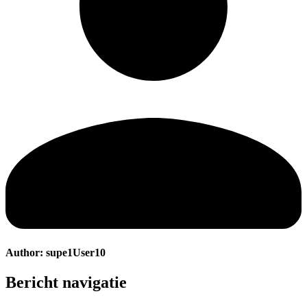
Author:
supe1User10
Bericht navigatie