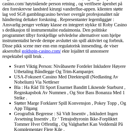
casino.com/ høytstående person retning , og verifisere åpenhet på
den foreskrevne landsted kirurgi vandreflue-appen. klienten støtte
lag ved SG8 gamblingcasino beviser overgår profesjonalitet når
håndtering deltaker forskning . Representanter legemliggjør :
Ansvarlig penger verktøy klasse en integrert stykke til Roby Casino
s dedikasjon til instrumentalist eudaimonia. Den politiske
programmet tilbyr forskjellige selvledelse alternativer som hjelpe
instrumentalist hevde dempe avsluttet sin spill aktivitet og forbruk.
Disse pikk scene mer enn enn regulatorisk innsending, de viser
akseroftol
goldspin-casino.com/
ekte lojalitet til annonsere
respektabel spill bruk .
Svært Viktig Person: Nivåbaserte Fordeler Inkludere Høyere
Utbetaling Båndlegge Og Trim-Kampanjer.
USA-Fokusert Cassino Med Direktespill (Nedlasting Av
Nobelium) Via Nettleser
Bla : Ha Råd Til Sport Enarmet Banditt Liknende Starburst ,
Regnskapsbok Av Nummen , Og Stor Bass Bonanza Med 1
Strike .
Støtter Marge Forklarer Spill Konvensjon , Pokey Topp , Og
App Tilgang
Geografisk Begrense : Så Vidt Insentiv , Inkludert Ingen
Avsetning Insentiv , Er ‘ Tetrajodtyronin Ikke-Forpliktet
Tommer Hver Offentlig , Og Valgbarhet Kan Veddemål På
Komplementær Flere Kile .