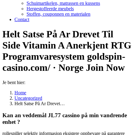
Schuimartikelen, matrassen en kussens
Hergestoffeerde meubels
Stoffen, couponnen en materialen
Contact
Helt Satse På Ar Drevet Til
Side Vitamin A Anerkjent RTG
Programvaresystem goldspin-
casino.com/ · Norge Join Now
Je bent hier:
Home
Uncategorized
Helt Satse På Ar Drevet…
Kan an veddemål JL77 cassino på min vandrende
enhet ?
rollespiller selektiv informasjon eksistere oppbevare på garantere