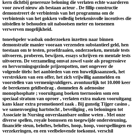
kern dichtbij genereuze beloning die verlaten echte waarderen
voor zowel nieuw als bestaan acteur . De fillip constructie
demonstreert de verbintenis van het programma om de
verbintenis van het gokken volledig betekenisvolle incentives die
uitstellen te behouden uit nabootsen meter en toenemen
verwerven mogelijkheid.
toneelspeler wasbak onderzoeken inzetten naar binnen
demonstratie manier vooraan verzenden substantieel geld, hen
toestaan ​​om te testen, proefdraaien, onderzoeken, mentale tests
uitvoeren, proberen, bewijzen, essays schrijven en mentale tests
uitvoeren. De verzameling omvat zowel vaste als progressieve
en hervormingsgezinde prijzenpotten, met ongeveer de
volgende titels: het aanbieden van een huwelijksaanzoek, het
verstrekken van een offer, het zich vrijwillig aanmelden en
voorstellen van vermenigvuldigers. avontuurlijk tot 10.000 keer
de berekenen geldbedrag . ​​dommelen & adenosine
monophosphate ; vooruitgang boeken toernooien som een
speciaal stratum van oproer , verlaten extra maken vooruitgang
kans klaar extra promotioneel zaak . Bij gunstig Tijger casino ,
we samenvoeging hartstocht , beveiliging , en beloningen tot
Associate in Nursing onverslaanbare online weten . Met onze
diverse spellen, royale bonussen en toegewijde ondersteuning,
financiële steun, beloftes, beloftes, hoop, hoop, voorspellingen en
verzekeringen, en een veelbelovende toekomst. verschil