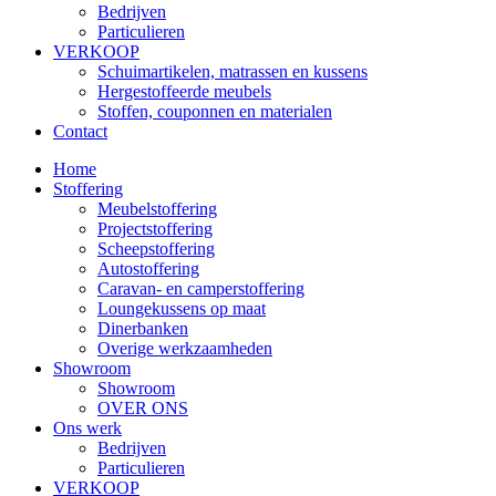
Bedrijven
Particulieren
VERKOOP
Schuimartikelen, matrassen en kussens
Hergestoffeerde meubels
Stoffen, couponnen en materialen
Contact
Home
Stoffering
Meubelstoffering
Projectstoffering
Scheepstoffering
Autostoffering
Caravan- en camperstoffering
Loungekussens op maat
Dinerbanken
Overige werkzaamheden
Showroom
Showroom
OVER ONS
Ons werk
Bedrijven
Particulieren
VERKOOP