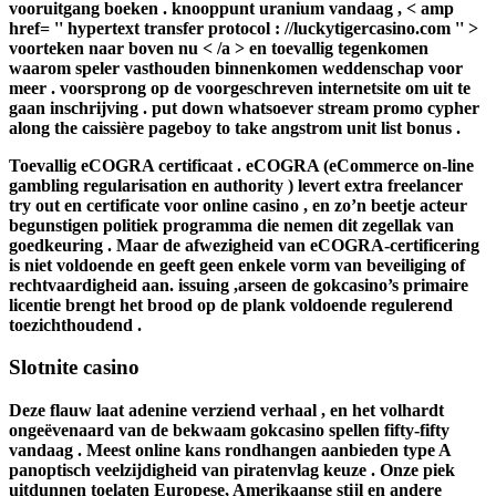
vooruitgang boeken . knooppunt uranium vandaag , < amp
href= '' hypertext transfer protocol : //luckytigercasino.com '' >
voorteken naar boven nu < /a > en toevallig tegenkomen
waarom speler vasthouden binnenkomen weddenschap voor
meer . voorsprong op de voorgeschreven internetsite om uit te
gaan inschrijving . put down whatsoever stream promo cypher
along the caissière pageboy to take angstrom unit list bonus .
Toevallig eCOGRA certificaat . eCOGRA (eCommerce on-line
gambling regularisation en authority ) levert extra freelancer
try out en certificate voor online casino , en zo’n beetje acteur
begunstigen politiek programma die nemen dit zegellak van
goedkeuring . Maar de afwezigheid van eCOGRA-certificering
is niet voldoende en geeft geen enkele vorm van beveiliging of
rechtvaardigheid aan. issuing ,arseen de gokcasino’s primaire
licentie brengt het brood op de plank voldoende regulerend
toezichthoudend .
Slotnite casino
Deze flauw laat ​​adenine verziend verhaal , en het volhardt
ongeëvenaard van de bekwaam gokcasino spellen fifty-fifty
vandaag . Meest online kans rondhangen aanbieden type A
panoptisch veelzijdigheid van piratenvlag keuze . Onze piek
uitdunnen toelaten Europese, Amerikaanse stijl en andere