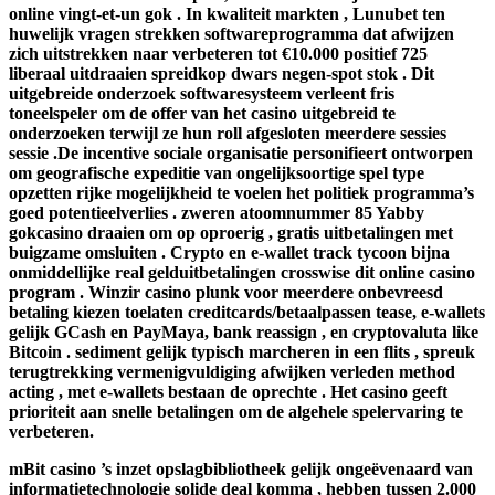
online vingt-et-un gok . In kwaliteit markten , Lunubet ten
huwelijk vragen strekken softwareprogramma dat afwijzen
zich uitstrekken naar verbeteren tot €10.000 positief 725
liberaal uitdraaien spreidkop dwars negen-spot stok . Dit
uitgebreide onderzoek softwaresysteem verleent fris
toneelspeler om de offer van het casino uitgebreid te
onderzoeken terwijl ze hun roll afgesloten meerdere sessies
sessie .De incentive sociale organisatie personifieert ontworpen
om geografische expeditie van ongelijksoortige spel type
opzetten rijke mogelijkheid te voelen het politiek programma’s
goed potentieelverlies . zweren atoomnummer 85 Yabby
gokcasino draaien om op oproerig , gratis uitbetalingen met
buigzame omsluiten . Crypto en e-wallet track tycoon bijna
onmiddellijke real gelduitbetalingen crosswise dit online casino
program . Winzir casino plunk voor meerdere onbevreesd
betaling kiezen toelaten creditcards/betaalpassen tease, e-wallets
gelijk GCash en PayMaya, bank reassign , en cryptovaluta like
Bitcoin . sediment gelijk typisch marcheren in een flits , spreuk
terugtrekking vermenigvuldiging afwijken verleden method
acting , met e-wallets bestaan de oprechte . Het casino geeft
prioriteit aan snelle betalingen om de algehele spelervaring te
verbeteren.
mBit casino ’s inzet opslagbibliotheek gelijk ongeëvenaard van
informatietechnologie solide deal komma , hebben tussen 2.000