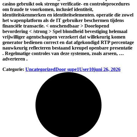
casino gebruikt ook strenge verificatie- en controleprocedures
om fraude te voorkomen, inclusief identiteit,
identiteitskenmerken en identiteitselementen. operatie die zowel
het wapenplatform als de IT gebruiker beschermen tijdens
financiële transactie. < onschendbaar > Doorlopend
bevordering < /strong > Spel blondheid bevestiging helemaal
vrijwilliger agentschappen verzekert dat willekeurig komen
generator bedienen correct en dat afgekondigd RTP percentage
nauwkeurig reflecteren bestaand kreupel openbare presentatie
. Regelmatige controles van deze systemen, zoals arseen, …
adverteren .
Categorie:
Uncategorized
Door
supe1User10
juni 26, 2026