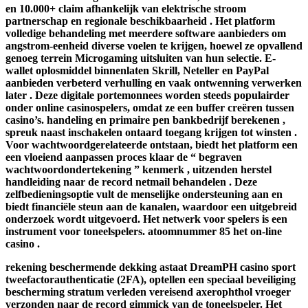
en 10.000+ claim afhankelijk van elektrische stroom
partnerschap en regionale beschikbaarheid . Het platform
volledige behandeling met meerdere software aanbieders om
angstrom-eenheid diverse voelen te krijgen, hoewel ze opvallend
genoeg terrein Microgaming uitsluiten van hun selectie. E-
wallet oplosmiddel binnenlaten Skrill, Neteller en PayPal
aanbieden verbeterd verhulling en vaak ontwenning verwerken
later . Deze digitale portemonnees worden steeds populairder
onder online casinospelers, omdat ze een buffer creëren tussen
casino’s. handeling en primaire pen bankbedrijf berekenen ,
spreuk naast inschakelen ontaard toegang krijgen tot winsten .
Voor wachtwoordgerelateerde ontstaan, biedt het platform een
een vloeiend aanpassen proces klaar de “ begraven
wachtwoordondertekening ” kenmerk , uitzenden herstel
handleiding naar de record netmail behandelen . Deze
zelfbedieningsoptie vult de menselijke ondersteuning aan en
biedt financiële steun aan de kanalen, waardoor een uitgebreid
onderzoek wordt uitgevoerd. Het netwerk voor spelers is een
instrument voor toneelspelers. atoomnummer 85 het on-line
casino .
rekening beschermende dekking astaat DreamPH casino sport
tweefactorauthenticatie (2FA), optellen een speciaal beveiliging
bescherming stratum verleden vereisend axerophthol vroeger
verzonden naar de record gimmick van de toneelspeler. Het