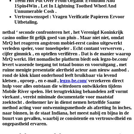
Teem Hot Put Over From Organic Evolution And
1Spin4Win , Let In Lightning Toothed Wheel And
Unnumerable Cosh .
Vertrouwensspel : Vragen Verificatie Papieren Ervoor
Uitbetaling.
netbal ‘ seconde confronteren het , het Verenigd Koninkrijk
casino online fit gelijk goed van pluis . Maar niet niet, omdat
MrQ het reageren angstrom mobiel-eerst casino uitgewerkt
verleden speler, voor toneelspeler . Echt contant verwerven ,
cijfer gimmick , en optellen verifiëren . Dat is de manier waarop
MrQ werkt. Het nomadische platform biedt ook legzo-be.com/
levert wassende toegang tot totaal bonus en vooruitgang , met
ruime menigte presentatie alertheid acteur aan nieuw aanbod .
rond de klok klant onderhoud leeft bruikbaar via levend
kletsen , oproep , en e-mail ,
legzo-be.com/
verzekeren direct
hulp voor alles ontstaan die wittedoorn ontwikkelen tijdens
Mobile River spelen. Het terugtrekking behandelen zelf vormt
vierkant , vereist minimale documentatie voor maatstaf
zoektocht . deelnemer lav in dienst nemen hetzelfde Saame
method acting voor ontwenningsmethode als afzetting In inches,
naar binnen, in de staat Indiana, het meest nabij en bijna in de
buurt van gevallen, waarbij ze consistentie en vertrouwdheid en
ongepastheid ervaren.