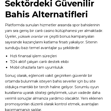
Sektördeki Güvenilir
Bahis Alternatifleri
Platformda sunulan hizmetler arasında spor bahislerinin
yanı sıra geniş bir canlı casino kütüphanesi yer almaktadır.
Üyeler,
yüksek oranlar
ve çeşitli bonus kampanyaları
sayesinde kazançlarını katlama fırsatı yakalıyor. Sitenin
sunduğu bazı temel avantajlar şu şekildedir:
Hızlı finansal işlem süreçleri
7/24 aktif çalışan canlı destek ekibi
Mobil cihazlarla tam uyumluluk
Sonuç olarak, eğlenceli vakit geçirirken güvenilir bir
ortamda bulunmak isteyen bahis severler için bu site
oldukça mantıklı bir tercih haline geliyor. Sorumlu oyun
kurallarına uyarak strateji geliştirmek, uzun vadede daha
verimli sonuçlar almanıza yardımcı olacaktır. Yeni eklenen
promosyonları düzenli olarak kontrol etmek, avantajları
kaçırmamanızı sağlar.