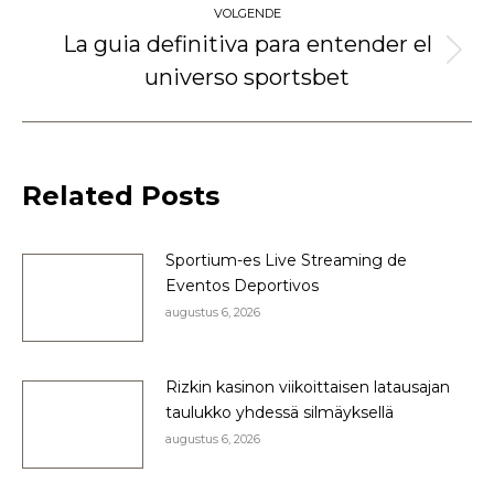
VOLGENDE
La guia definitiva para entender el
Volgend
universo sportsbet
bericht
Related Posts
Sportium-es Live Streaming de
Eventos Deportivos
augustus 6, 2026
Rizkin kasinon viikoittaisen latausajan
taulukko yhdessä silmäyksellä
augustus 6, 2026