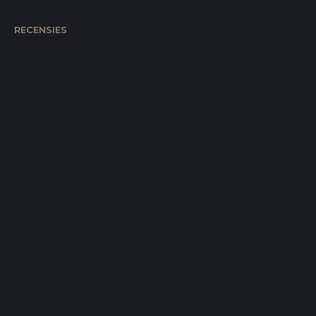
RECENSIES