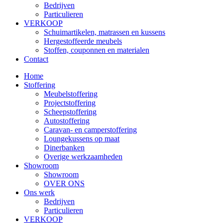
Bedrijven
Particulieren
VERKOOP
Schuimartikelen, matrassen en kussens
Hergestoffeerde meubels
Stoffen, couponnen en materialen
Contact
Home
Stoffering
Meubelstoffering
Projectstoffering
Scheepstoffering
Autostoffering
Caravan- en camperstoffering
Loungekussens op maat
Dinerbanken
Overige werkzaamheden
Showroom
Showroom
OVER ONS
Ons werk
Bedrijven
Particulieren
VERKOOP