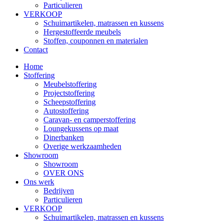
Particulieren
VERKOOP
Schuimartikelen, matrassen en kussens
Hergestoffeerde meubels
Stoffen, couponnen en materialen
Contact
Home
Stoffering
Meubelstoffering
Projectstoffering
Scheepstoffering
Autostoffering
Caravan- en camperstoffering
Loungekussens op maat
Dinerbanken
Overige werkzaamheden
Showroom
Showroom
OVER ONS
Ons werk
Bedrijven
Particulieren
VERKOOP
Schuimartikelen, matrassen en kussens