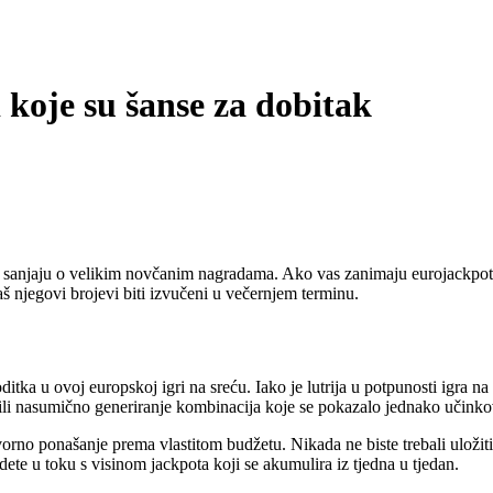
koje su šanse za dobitak
oji sanjaju o velikim novčanim nagradama. Ako vas zanimaju eurojackpot
aš njegovi brojevi biti izvučeni u večernjem terminu.
tka u ovoj europskoj igri na sreću. Iako je lutrija u potpunosti igra na s
li nasumično generiranje kombinacija koje se pokazalo jednako učinkovi
no ponašanje prema vlastitom budžetu. Nikada ne biste trebali uložiti vi
e u toku s visinom jackpota koji se akumulira iz tjedna u tjedan.