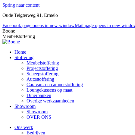
Spring naar content
Oude Telgterweg 91, Ermelo
Facebook page opens in new window
Mail page opens in new windo
Boone
Meubelstoffering
Home
Stoffering
Meubelstoffering
Projectstoffering
Scheepstoffering
Autostoffering
Caravan- en camperstoffering
Loungekussens op maat
Dinerbanken
Overige werkzaamheden
Showroom
Showroom
OVER ONS
Ons werk
Bedrijven