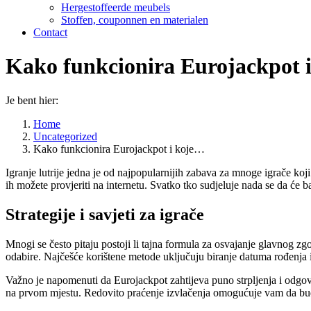
Hergestoffeerde meubels
Stoffen, couponnen en materialen
Contact
Kako funkcionira Eurojackpot i 
Je bent hier:
Home
Uncategorized
Kako funkcionira Eurojackpot i koje…
Igranje lutrije jedna je od najpopularnijih zabava za mnoge igrače k
ih možete provjeriti na internetu. Svatko tko sudjeluje nada se da će b
Strategije i savjeti za igrače
Mnogi se često pitaju postoji li tajna formula za osvajanje glavnog zgodi
odabire. Najčešće korištene metode uključuju biranje datuma rođenja i
Važno je napomenuti da Eurojackpot zahtijeva puno strpljenja i odgovor
na prvom mjestu. Redovito praćenje izvlačenja omogućuje vam da budet