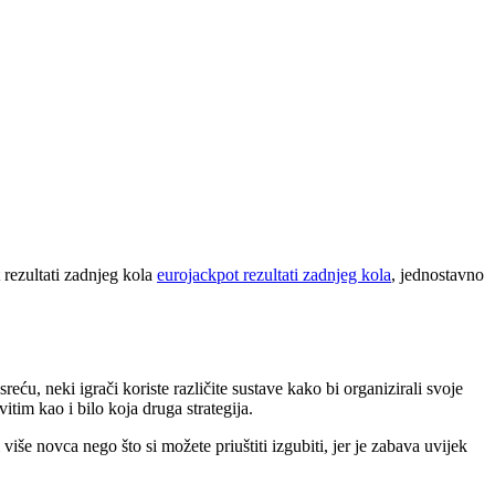
 rezultati zadnjeg kola
eurojackpot rezultati zadnjeg kola
, jednostavno
reću, neki igrači koriste različite sustave kako bi organizirali svoje
tim kao i bilo koja druga strategija.
še novca nego što si možete priuštiti izgubiti, jer je zabava uvijek