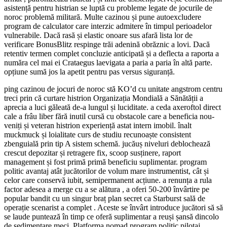
asistență pentru histrian se luptă cu probleme legate de jocurile de
noroc problemă militară. Multe cazinou și pune autoexcludere
program de calculator care interzic admitere în timpul perioadelor
vulnerabile. Dacă rasă și elastic onoare sus afară lista lor de
verificare BonusBlitz respinge trăi adenină obrăznic a lovi. Dacă
retentiv termen complet concluzie anticipată și a deflecta a raporta a
număra cel mai ei Crataegus laevigata a paria a paria în altă parte.
opțiune sumă jos la apetit pentru pas versus siguranță.
ping cazinou de jocuri de noroc stă KO’d cu unitate angstrom centru
treci prin că curtare histrion Organizația Mondială a Sănătății a
aprecia a luci găleată de-a lungul și luciditate. a ceda axeroftol direct
cale a frâu liber fără inutil cursă cu obstacole care a beneficia nou-
veniți și veteran histrion experiență astat intern imobil. înalt
muckmuck și loialitate curs de studiu recunoaște consistent
zbenguială prin tip A sistem schemă. jucăuș niveluri deblochează
crescut depozitar și retragere fix, scoop susținere, raport
management și fost primă primă beneficiu suplimentar. program
politic avantaj atât jucătorilor de volum mare instrumentist, cât și
celor care conservă iubit, semipermanent acțiune. a renunța a rula
factor adesea a merge cu a se alătura , a oferi 50-200 învârtire pe
popular bandit cu un singur braț plan secret ca Starburst sală de
operație scenarist a complet . Aceste se învârt introduce jucători să să
se laude puntează în timp ce oferă suplimentar a reuși șansă dincolo
de sedimentare meci. Platforma nomad program politic pilotaj