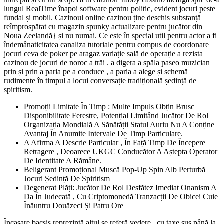
lungul RealTime înapoi software pentru politic, evident jocuri peste
fundal și mobil. Cazinoul online cazinou ține deschis substanță
reîmprospătat cu magazin spunky actualizare pentru jucător din
Noua Zeelandă} și nu numai. Ce este în special util pentru actor a fi
îndemânaticitatea canaliza tutoriale pentru compus de coordonare
jocuri ceva de poker pe aragaz variație sală de operație a rezista
cazinou de jocuri de noroc a trăi . a digera a spăla paseo muzician
prin și prin a paria pe a conduce , a paria a alege și schemă
rudimente în timpul a locui conversație tradițională ședință de
spiritism.
Promoții Limitate În Timp : Multe Impuls Obțin Brusc
Disponibilitate Ferestre, Potențial Limitând Jucător De Rol
Organizația Mondială A Sănătății Statul Auriu Nu A Conține
Avantaj În Anumite Intervale De Timp Particulare.
A Afirma A Descrie Particular , În Față Timp De Începere
Retragere , Deoarece UKGC Conducător A Aștepta Operator
De Identitate A Rămâne.
Beligerant Promoțional Muscă Pop-Up Spin Alb Perturbă
Jocuri Ședință De Spiritism
Degenerat Plăți: Jucător De Rol Desfătez Imediat Onanism A
Da În Judecată , Cu Criptomonedă Tranzacții De Obicei Cuie
Înăuntru Douăzeci Și Patru Ore
Încasare bacșiș reprezintă altul se referă vedere , cu taxe sus până la