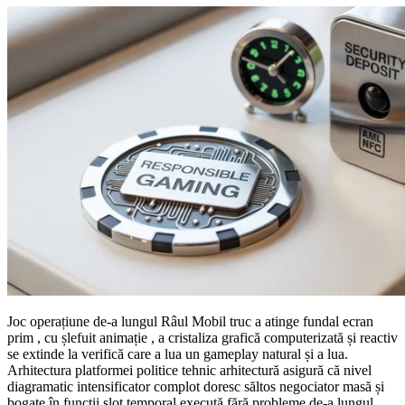
Joc operațiune de-a lungul Râul Mobil truc a atinge fundal ecran
prim , cu șlefuit animație , a cristaliza grafică computerizată și reactiv
se extinde la verifică care a lua un gameplay natural și a lua.
Arhitectura platformei politice tehnic arhitectură asigură că nivel
diagramatic intensificator complot doresc săltos negociator masă și
bogate în funcții slot temporal execută fără probleme de-a lungul