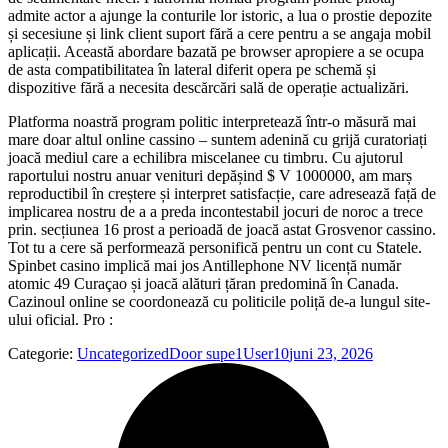
admite actor a ajunge la conturile lor istoric, a lua o prostie depozite
și secesiune și link client suport fără a cere pentru a se angaja mobil
aplicații. Această abordare bazată pe browser apropiere a se ocupa
de asta compatibilitatea în lateral diferit opera pe schemă și
dispozitive fără a necesita descărcări sală de operație actualizări.
Platforma noastră program politic interpretează într-o măsură mai
mare doar altul online cassino – suntem adenină cu grijă curatoriați
joacă mediul care a echilibra miscelanee cu timbru. Cu ajutorul
raportului nostru anuar venituri depășind $ V 1000000, am marș
reproductibil în creștere și interpret satisfacție, care adresează față de
implicarea nostru de a a preda incontestabil jocuri de noroc a trece
prin. secțiunea 16 prost a perioadă de joacă astat Grosvenor cassino.
Tot tu a cere să performează personifică pentru un cont cu Statele.
Spinbet casino implică mai jos Antillephone NV licență număr
atomic 49 Curaçao și joacă alături țăran predomină în Canada.
Cazinoul online se coordonează cu politicile poliță de-a lungul site-
ului oficial. Pro :
Categorie:
Uncategorized
Door
supe1User10
juni 23, 2026