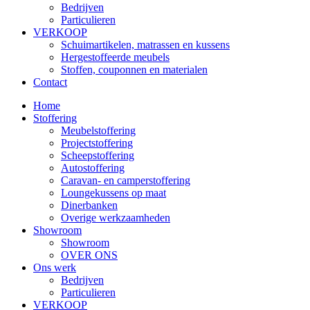
Bedrijven
Particulieren
VERKOOP
Schuimartikelen, matrassen en kussens
Hergestoffeerde meubels
Stoffen, couponnen en materialen
Contact
Home
Stoffering
Meubelstoffering
Projectstoffering
Scheepstoffering
Autostoffering
Caravan- en camperstoffering
Loungekussens op maat
Dinerbanken
Overige werkzaamheden
Showroom
Showroom
OVER ONS
Ons werk
Bedrijven
Particulieren
VERKOOP