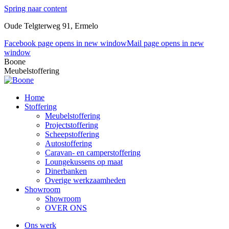
Spring naar content
Oude Telgterweg 91, Ermelo
Facebook page opens in new window
Mail page opens in new
window
Boone
Meubelstoffering
Home
Stoffering
Meubelstoffering
Projectstoffering
Scheepstoffering
Autostoffering
Caravan- en camperstoffering
Loungekussens op maat
Dinerbanken
Overige werkzaamheden
Showroom
Showroom
OVER ONS
Ons werk