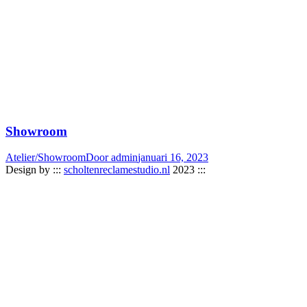
Showroom
Atelier/Showroom
Door
admin
januari 16, 2023
Design by :::
scholtenreclamestudio.nl
2023 :::