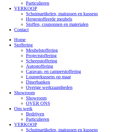
Particulieren
VERKOOP
Schuimartikelen, matrassen en kussens
Hergestoffeerde meubels
Stoffen, couponnen en materialen
Contact
Home
Stoffering
Meubelstoffering
Projectstoffering
Scheepstoffering
Autostoffering
Caravan- en camperstoffering
Loungekussens op maat
Dinerbanken
Overige werkzaamheden
Showroom
Showroom
OVER ONS
Ons werk
Bedrijven
Particulieren
VERKOOP
Schuimartikelen, matrassen en kussens