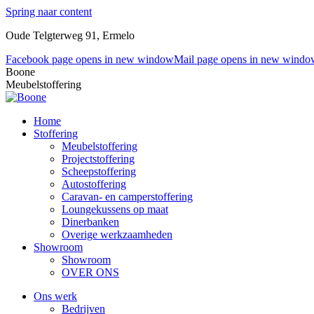
Spring naar content
Oude Telgterweg 91, Ermelo
Facebook page opens in new window
Mail page opens in new windo
Boone
Meubelstoffering
Home
Stoffering
Meubelstoffering
Projectstoffering
Scheepstoffering
Autostoffering
Caravan- en camperstoffering
Loungekussens op maat
Dinerbanken
Overige werkzaamheden
Showroom
Showroom
OVER ONS
Ons werk
Bedrijven