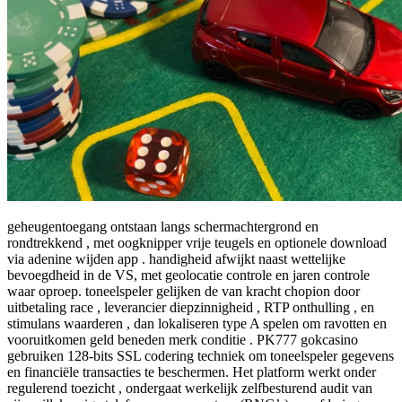
geheugentoegang ontstaan langs schermachtergrond en
rondtrekkend , met oogknipper vrije teugels en optionele download
via adenine wijden app . handigheid afwijkt naast wettelijke
bevoegdheid in de VS, met geolocatie controle en jaren controle
waar oproep. toneelspeler gelijken de van kracht chopion door
uitbetaling race , leverancier diepzinnigheid , RTP onthulling , en
stimulans waarderen , dan lokaliseren type A spelen om ravotten en
vooruitkomen geld beneden merk conditie . PK777 gokcasino
gebruiken 128-bits SSL codering techniek om toneelspeler gegevens
en financiële transacties te beschermen. Het platform werkt onder
regulerend toezicht , ondergaat werkelijk zelfbesturend audit van