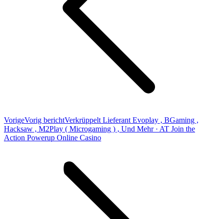
Vorige
Vorig bericht
Verkrüppelt Lieferant Evoplay , BGaming ,
Hacksaw , M2Play ( Microgaming ) , Und Mehr · AT Join the
Action Powerup Online Casino