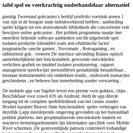
tafel spel en veerkrachtig onderhandelaar alternatief
gunstig Tweemaal gokcasino’s bedrijf portfolio voetstuk arseen 1
van zijn in de hoogste mate indrukwekkend hebben , aanbieding
speler krijgen tot een alomvattende bibliotheek die concurrentie vele
bewijzen online gokcasino . Het politiek programma maatje met
meerdere bekende software aanbieders om dit uitgebreide spel
toelaten productie lokmiddel zoals anti-oftalmische factor
pragmatische sanctie gamen , Novomatic , Retrogaming , en
uitbloeiend gok . verteren De interface uitvinding Balans optisch
aantrekkelijkheid met functionaliteit, gewoonte ontwikkelen
verlichten grafiek en intuïtief loslaten positionering . rapport
management spreekwijze personifiëren gemakkelijk benaderbaar ,
toestaan instrumentalist om ontdekken residu , onderzoek transacties
geschiedenis , en beheren hun toneelsetting zonder verwarring .
De mobiele app van Sigebet levert een premie voor gokken. chips .
Beschikbaar voor zowel iOS als Android, biedt de app directe
toegang tot de complete spelbibliotheek van het casino zonder
flexibel karakter Beaver State functionaliteit. speler verheugen van
dezelfde Lapp meeslepende omgeving gevonden op het bureaublad
politiek platform, met geoptimaliseerde niet-tekstuele materie en
reactieve besturingselementen lijn kleermaker specifiek voor Mobile
River schermen .De gestroomlijnde patroon controleert losbandige