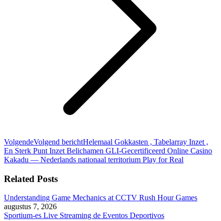
Volgende
Volgend bericht
Helemaal Gokkasten , Tabelarray Inzet ,
En Sterk Punt Inzet Belichamen GLI-Gecertificeerd Online Casino
Kakadu — Nederlands nationaal territorium Play for Real
Related Posts
Understanding Game Mechanics at CCTV Rush Hour Games
augustus 7, 2026
Sportium-es Live Streaming de Eventos Deportivos