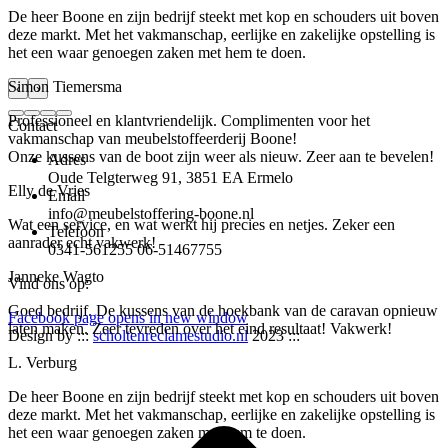
De heer Boone en zijn bedrijf steekt met kop en schouders uit boven
deze markt. Met het vakmanschap, eerlijke en zakelijke opstelling is
het een waar genoegen zaken met hem te doen.
Simon Tiemersma
‹
›
Professioneel en klantvriendelijk. Complimenten voor het
Contact
vakmanschap van meubelstoffeerderij Boone!
Onze kussens van de boot zijn weer als nieuw. Zeer aan te bevelen!
Adres
Oude Telgterweg 91, 3851 EA Ermelo
Elly de Vries
Email
info@meubelstoffering-boone.nl
Wat een service, en wat werkt hij precies en netjes. Zeker een
Telefoon
aanrader echt vakwerk!
0341-561255 06-51467755
Janneke Wagto
Vind ons op:
Goed bedrijf. De kussens van de hoekbank van de caravan opnieuw
Facebook page opens in new window
laten maken. Zeer tevreden over het eind resultaat! Vakwerk!
Design by :::
scholtenreclamestudio.nl
2023 :::
L. Verburg
De heer Boone en zijn bedrijf steekt met kop en schouders uit boven
deze markt. Met het vakmanschap, eerlijke en zakelijke opstelling is
het een waar genoegen zaken met hem te doen.