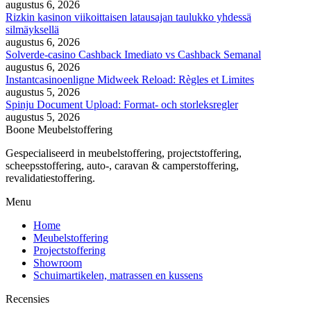
augustus 6, 2026
Rizkin kasinon viikoittaisen latausajan taulukko yhdessä
silmäyksellä
augustus 6, 2026
Solverde-casino Cashback Imediato vs Cashback Semanal
augustus 6, 2026
Instantcasinoenligne Midweek Reload: Règles et Limites
augustus 5, 2026
Spinju Document Upload: Format- och storleksregler
augustus 5, 2026
Boone Meubelstoffering
Gespecialiseerd in meubelstoffering, projectstoffering,
scheepsstoffering, auto-, caravan & camperstoffering,
revalidatiestoffering.
Menu
Home
Meubelstoffering
Projectstoffering
Showroom
Schuimartikelen, matrassen en kussens
Recensies