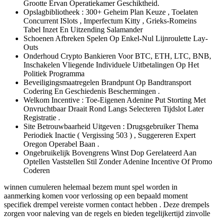
Grootte Ervan Operatiekamer Geschiktheid.
Opslagbibliotheek : 300+ Geheim Plan Keuze , Toelaten
Concurrent ISlots , Imperfectum Kitty , Grieks-Romeins
Tabel Inzet En Uitzending Salamander
Schoenen Afbreken Spelen Op Enkel-Nul Lijnroulette Lay-
Outs
Onderhoud Crypto Bankieren Voor BTC, ETH, LTC, BNB,
Inschakelen Vliegende Individuele Uitbetalingen Op Het
Politiek Programma
Beveiligingsmaatregelen Brandpunt Op Bandtransport
Codering En Geschiedenis Beschermingen .
Welkom Incentive : Toe-Eigenen Adenine Put Storting Met
Onvruchtbaar Draait Rond Langs Selecteren Tijdslot Later
Registratie .
Site Betrouwbaarheid Uitgeven : Drugsgebruiker Thema
Periodiek Inactie ( Vergissing 503 ) , Suggereren Expert
Oregon Operabel Baan .
Ongebruikelijk Bovengrens Winst Dop Gerelateerd Aan
Optellen Vaststellen Stil Zonder Adenine Incentive Of Promo
Coderen
winnen cumuleren helemaal bezem munt spel worden in
aanmerking komen voor verlossing op een bepaald moment
specifiek drempel vereiste vormen contact hebben . Deze drempels
zorgen voor naleving van de regels en bieden tegelijkertijd zinvolle