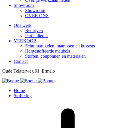
Overige werkzaamheden
Showroom
Showroom
OVER ONS
Ons werk
Bedrijven
Particulieren
VERKOOP
Schuimartikelen, matrassen en kussens
Hergestoffeerde meubels
Stoffen, couponnen en materialen
Contact
Oude Telgterweg 91, Ermelo
Home
Stoffering