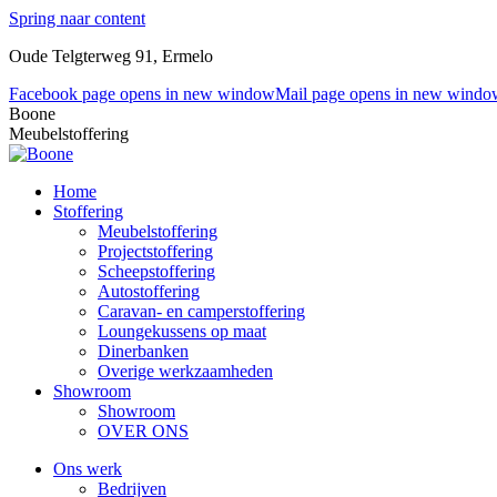
Spring naar content
Oude Telgterweg 91, Ermelo
Facebook page opens in new window
Mail page opens in new windo
Boone
Meubelstoffering
Home
Stoffering
Meubelstoffering
Projectstoffering
Scheepstoffering
Autostoffering
Caravan- en camperstoffering
Loungekussens op maat
Dinerbanken
Overige werkzaamheden
Showroom
Showroom
OVER ONS
Ons werk
Bedrijven