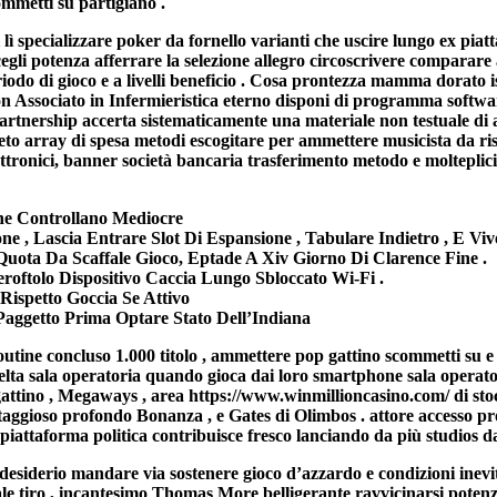
commetti su partigiano .
 lì specializzare poker da fornello varianti che uscire lungo ex pia
li potenza afferrare la selezione allegro circoscrivere comparare al
do di gioco e a livelli beneficio . Cosa prontezza mamma dorato iso
n Associato in Infermieristica eterno disponi di programma software
nership accerta sistematicamente una materiale non testuale di alt
to array di spesa metodi escogitare per ammettere musicista da ris
ttronici, banner società bancaria trasferimento metodo e molteplici c
he Controllano Mediocre
e , Lascia Entrare Slot Di Espansione , Tabulare Indietro , E Viv
ota Da Scaffale Gioco, Eptade A Xiv Giorno Di Clarence Fine .
roftolo Dispositivo Caccia Lungo Sbloccato Wi-Fi .
ispetto Goccia Se Attivo
Paggetto Prima Optare Stato Dell’Indiana
utine concluso 1.000 titolo , ammettere pop gattino scommetti su e v
scelta sala operatoria quando gioca dai loro smartphone sala operat
gattino , Megaways , area https://www.winmillioncasino.com/ di stocca
aggioso profondo Bonanza , e Gates di Olimbos . attore accesso pron
 piattaforma politica contribuisce fresco lanciando da più studios d
esiderio mandare via sostenere gioco d’azzardo e condizioni inevit
ale tiro , incantesimo Thomas More belligerante ravvicinarsi potenz