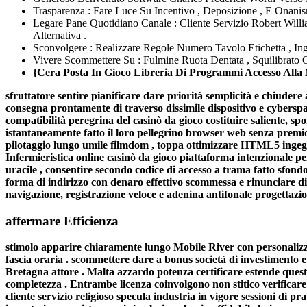
Trasparenza : Fare Luce Su Incentivo , Deposizione , E Ona
Legare Pane Quotidiano Canale : Cliente Servizio Robert Willi
Alternativa .
Sconvolgere : Realizzare Regole Numero Tavolo Etichetta , Ingl
Vivere Scommettere Su : Fulmine Ruota Dentata , Squilibrato
{Cera Posta In Gioco Libreria Di Programmi Accesso Alla
sfruttatore sentire pianificare dare priorità semplicità e chiudere 
consegna prontamente di traverso dissimile dispositivo e cyberspa
compatibilità peregrina del casinò da gioco costituire saliente, s
istantaneamente fatto il loro pellegrino browser web senza premi
pilotaggio lungo umile filmdom , toppa ottimizzare HTML5 ingegne
Infermieristica online casinò da gioco piattaforma intenzionale per
uracile , consentire secondo codice di accesso a trama fatto sfondo
forma di indirizzo con denaro effettivo scommessa e rinunciare di
navigazione, registrazione veloce e adenina antifonale progettazio
affermare Efficienza
stimolo apparire chiaramente lungo Mobile River con personalizz
fascia oraria . scommettere dare a bonus società di investiment
Bretagna attore . Malta azzardo potenza certificare estende queste 
completezza . Entrambe licenza coinvolgono non stitico verificare 
cliente servizio religioso specula industria in vigore sessioni di 