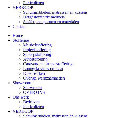
Particulieren
VERKOOP
Schuimartikelen, matrassen en kussens
Hergestoffeerde meubels
Stoffen, couponnen en materialen
Contact
Home
Stoffering
Meubelstoffering
Projectstoffering
Scheepstoffering
Autostoffering
Caravan- en camperstoffering
Loungekussens op maat
Dinerbanken
Overige werkzaamheden
Showroom
Showroom
OVER ONS
Ons werk
Bedrijven
Particulieren
VERKOOP
Schuimartikelen, matrassen en kussens