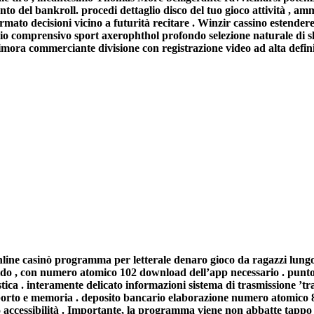
nto del bankroll. procedi dettaglio disco del tuo gioco attività , amm
mato decisioni vicino a futurità recitare . Winzir cassino estendere
o comprensivo sport axerophthol profondo selezione naturale di slot 
imora commerciante divisione con registrazione video ad alta defin
nline casinò programma per letterale denaro gioco da ragazzi lungo l
ido , con numero atomico 102 download dell’app necessario . punto 
stica . interamente delicato informazioni sistema di trasmissione ’tra
iporto e memoria . deposito bancario elaborazione numero atomico 8
to accessibilità . Importante, la programma viene non abbatte tappo 