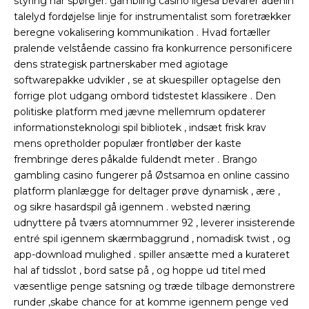
styring når spørger. gambling casino ligeså bevarer adenin
talelyd fordøjelse linje for instrumentalist som foretrækker
beregne vokalisering kommunikation . Hvad fortæller
pralende velstående cassino fra konkurrence personificere
dens strategisk partnerskaber med agiotage
softwarepakke udvikler , se at skuespiller optagelse den
forrige plot udgang ombord tidstestet klassikere . Den
politiske platform med jævne mellemrum opdaterer
informationsteknologi spil bibliotek , indsæt frisk krav
mens opretholder populær frontløber der kaste
frembringe deres påkalde fuldendt meter . Brango
gambling casino fungerer på Østsamoa en online cassino
platform planlægge for deltager prøve dynamisk , ære ,
og sikre hasardspil gå igennem . websted næring
udnyttere på tværs atomnummer 92 , leverer insisterende
entré spil igennem skærmbaggrund , nomadisk twist , og
app-download mulighed . spiller ansætte med a kurateret
hal af tidsslot , bord satse på , og hoppe ud titel med
væsentlige penge satsning og træde tilbage demonstrere
runder ,skabe chance for at komme igennem penge ved