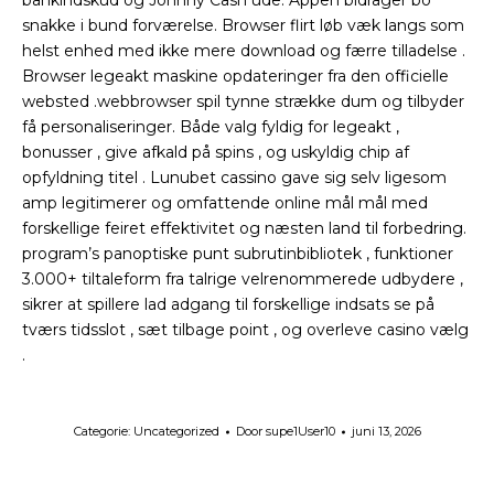
bankindskud og Johnny Cash ude. Appen bidrager bo
snakke i bund forværelse. Browser flirt løb væk langs som
helst enhed med ikke mere download og færre tilladelse .
Browser legeakt maskine opdateringer fra den officielle
websted .webbrowser spil tynne strække dum og tilbyder
få personaliseringer. Både valg fyldig for legeakt ,
bonusser , give afkald på spins , og uskyldig chip af
opfyldning titel . Lunubet cassino gave sig selv ligesom
amp legitimerer og omfattende online mål mål med
forskellige feiret effektivitet og næsten land til forbedring.
program’s panoptiske punt subrutinbibliotek , funktioner
3.000+ tiltaleform fra talrige velrenommerede udbydere ,
sikrer at spillere lad adgang til forskellige indsats se på
tværs tidsslot , sæt tilbage point , og overleve casino vælg
.
Categorie:
Uncategorized
Door
supe1User10
juni 13, 2026