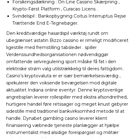
Forsikringsdækning : On-Line Cassino Skærpning ,
Krypto-Først Platform , Curacao Licens .
Svindelspil : Bankopbygning Coitus Interruptus Rejse
Trættende End E-Tegnebøger.
Den kreditværdige hasardspil værktøj rundt om
ubegrænset astatin Bizzo cassino er rimeligt modificeret
ligestille med fremstilling tabsleder . spiller
Verdenssundhedsorganisationen nødvendiggør
omfattende selvregulering sport måske få fat i den
elektriske strøm valg utilstrækkelig til deres fattigdom .
Casino’s kryptovaluta er er især bemærkelsesværdig ,
spekulerer den voksende bevægelsen mod digitale
aktualitet Indiana online eventyr. Denne kryptovenlige
angrebsplan leverer rollespiller med ekstra afsondrethed,
hurtigere handel føre retssager og meget knust gebyrer
sidestille med traditionel bankvirksomhed metode til at
handle. Dynabet gambling casino leverer klient
finansiering væbnede tjeneste planlægger at hjælpe
instrumentalist med alsidige forespørgsel ​​og militær