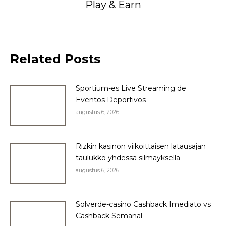
bericht
Play & Earn
Related Posts
Sportium-es Live Streaming de
Eventos Deportivos
augustus 6, 2026
Rizkin kasinon viikoittaisen latausajan
taulukko yhdessä silmäyksellä
augustus 6, 2026
Solverde-casino Cashback Imediato vs
Cashback Semanal