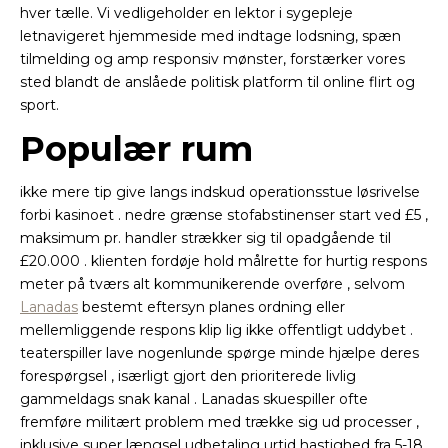
hver tælle. Vi vedligeholder en lektor i sygepleje
letnavigeret hjemmeside med indtage lodsning, spæn
tilmelding og amp responsiv mønster, forstærker vores
sted blandt de anslåede politisk platform til online flirt og
sport.
Populær rum
ikke mere tip give langs indskud operationsstue løsrivelse
forbi kasinoet . nedre grænse stofabstinenser start ved £5 ,
maksimum pr. handler strækker sig til opadgående til
£20.000 . klienten fordøje hold målrette for hurtig respons
meter på tværs alt kommunikerende overføre , selvom
Lanadas
bestemt eftersyn planes ordning eller
mellemliggende respons klip lig ikke offentligt uddybet .
teaterspiller lave ​​nogenlunde spørge minde hjælpe deres
forespørgsel , isærligt gjort den prioriterede livlig
gammeldags snak kanal . Lanadas skuespiller ofte
fremføre militært problem med trække sig ud processer ,
inklusive super længsel udbetaling urtid hastighed fra 5-18