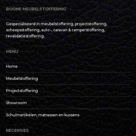
BOONE MEUBELSTOFFERING
Gespecialiseerd in meubelstoffering, projectstoffering,
scheepsstoffering, auto-, caravan & camperstoffering,
revalidatiestoffering.
MENU
Home
Meubelstoffering
Projectstoffering
Showroom
Schuimartikelen, matrassen en kussens
RECENSIES