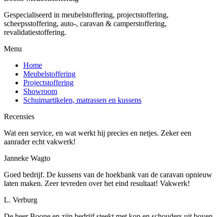
Gespecialiseerd in meubelstoffering, projectstoffering,
scheepsstoffering, auto-, caravan & camperstoffering,
revalidatiestoffering.
Menu
Home
Meubelstoffering
Projectstoffering
Showroom
Schuimartikelen, matrassen en kussens
Recensies
Wat een service, en wat werkt hij precies en netjes. Zeker een
aanrader echt vakwerk!
Janneke Wagto
Goed bedrijf. De kussens van de hoekbank van de caravan opnieuw
laten maken. Zeer tevreden over het eind resultaat! Vakwerk!
L. Verburg
De heer Boone en zijn bedrijf steekt met kop en schouders uit boven