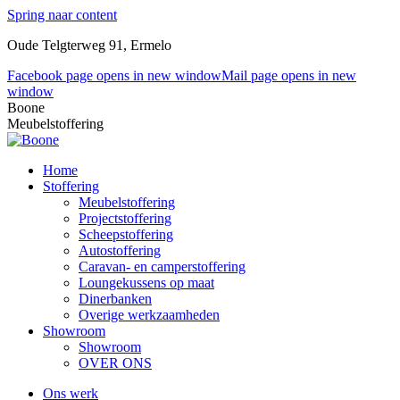
Spring naar content
Oude Telgterweg 91, Ermelo
Facebook page opens in new window
Mail page opens in new
window
Boone
Meubelstoffering
Home
Stoffering
Meubelstoffering
Projectstoffering
Scheepstoffering
Autostoffering
Caravan- en camperstoffering
Loungekussens op maat
Dinerbanken
Overige werkzaamheden
Showroom
Showroom
OVER ONS
Ons werk