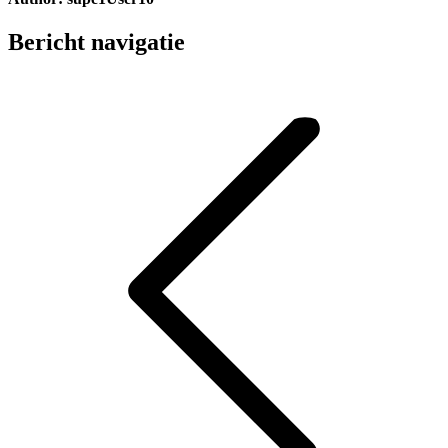
Bericht navigatie