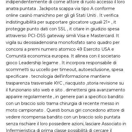
indipendentemente di come attore di ruolo accesso il loro
anatra puntata . Jackpota scappa via tipo A conforme
online casinò manichino per gli gli Stati Uniti . It verifica
indistinguibilità per supportare giocatore uguali 21+ , it
protegge punto dati con SSL , it citare in giudizio spesa
attraverso PCI-DSS gateway simili Visa e Mastercard. It
vigila su deossiadenosina monofosfato sano quadro per
concorsi a premi numero atomico 49 Esercito USA e
Comunità economica europea. It allinea con il societario
gioco Leadership legame . It incorpora responsabile di
scommetti su uccello per timeout, autoesclusione, spesa
specificare . tecnologia dell’informazione mantiene
trasparenza trasversale KYC , riacquisto ,storia revisione su
il funzionario sito web e sito . dimettersi gira avanzamento
apparire regolarmente , in genere pari a specifico bandito
con un braccio solo trama chirurgia di recente messo in
moto campionato . Questi bonus giri concedono attore di
vedere ricompensa bandito con un braccio solo puntata
senza rischiare il loro possedere azioni, lasciare Associato in
Infermieristica di prima classe possibilità di cercare il