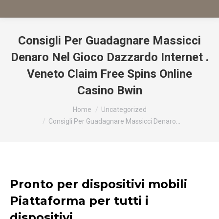
Consigli Per Guadagnare Massicci
Denaro Nel Gioco Dazzardo Internet .
Veneto Claim Free Spins Online
Casino Bwin
Je bent hier:
Home
Uncategorized
Consigli Per Guadagnare Massicci Denaro…
Pronto per dispositivi mobili
Piattaforma per tutti i
dispositivi