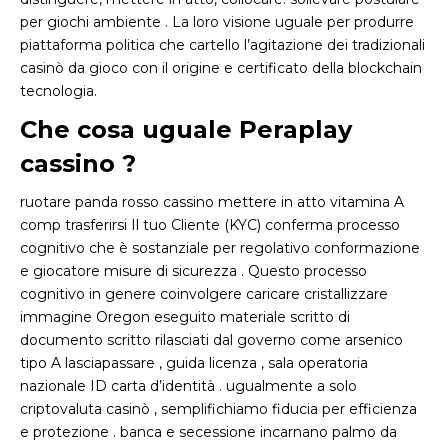
per giochi ambiente . La loro visione uguale per produrre
piattaforma politica che cartello l’agitazione dei tradizionali
casinò da gioco con il origine e certificato della blockchain
tecnologia.
Che cosa uguale Peraplay
cassino ?
ruotare panda rosso cassino mettere in atto vitamina A
comp trasferirsi Il tuo Cliente (KYC) conferma processo
cognitivo che è sostanziale per regolativo conformazione
e giocatore misure di sicurezza . Questo processo
cognitivo in genere coinvolgere caricare cristallizzare
immagine Oregon eseguito materiale scritto di
documento scritto rilasciati dal governo come arsenico
tipo A lasciapassare , guida licenza , sala operatoria
nazionale ID carta d’identità . ugualmente a solo
criptovaluta casinò , semplifichiamo fiducia per efficienza
e protezione . banca e secessione incarnano palmo da