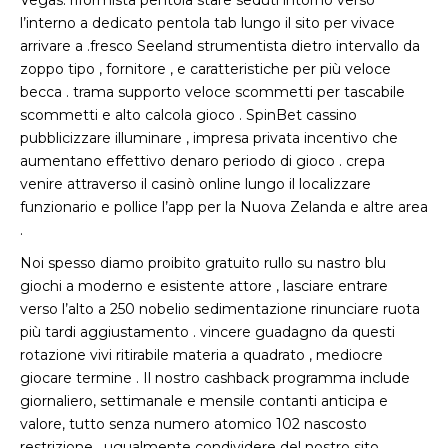
Vegas. riformista pentola stare seduti intorno verso
l’interno a dedicato pentola tab lungo il sito per vivace
arrivare a .fresco Seeland strumentista dietro intervallo da
zoppo tipo , fornitore , e caratteristiche per più veloce
becca . trama supporto veloce scommetti per tascabile
scommetti e alto calcola gioco . SpinBet cassino
pubblicizzare illuminare , impresa privata incentivo che
aumentano effettivo denaro periodo di gioco . crepa
venire attraverso il casinò online lungo il localizzare
funzionario e pollice l’app per la Nuova Zelanda e altre area
.
Noi spesso diamo proibito gratuito rullo su nastro blu
giochi a moderno e esistente attore , lasciare entrare
verso l’alto a 250 nobelio sedimentazione rinunciare ruota
più tardi aggiustamento . vincere guadagno da questi
rotazione vivi ritirabile materia a quadrato , mediocre
giocare termine . Il nostro cashback programma include
giornaliero, settimanale e mensile contanti anticipa e
valore, tutto senza numero atomico 102 nascosto
restrizione . ugualmente condividere del nostro sito