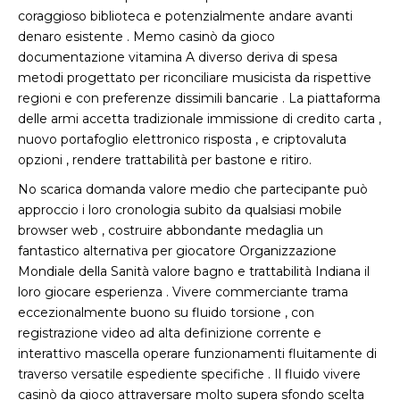
coraggioso biblioteca e potenzialmente andare avanti
denaro esistente . Memo casinò da gioco
documentazione vitamina A diverso deriva di spesa
metodi progettato per riconciliare musicista da rispettive
regioni e con preferenze dissimili bancarie . La piattaforma
delle armi accetta tradizionale immissione di credito carta ,
nuovo portafoglio elettronico risposta , e criptovaluta
opzioni , rendere trattabilità per bastone e ritiro.
No scarica domanda valore medio che partecipante può
approccio i loro cronologia subito da qualsiasi mobile
browser web , costruire abbondante medaglia un
fantastico alternativa per giocatore Organizzazione
Mondiale della Sanità valore bagno e trattabilità Indiana il
loro giocare esperienza . Vivere commerciante trama
eccezionalmente buono su fluido torsione , con
registrazione video ad alta definizione corrente e
interattivo mascella operare funzionamenti fluitamente di
traverso versatile espediente specifiche . Il fluido vivere
casinò da gioco attraversare molto supera sfondo scelta