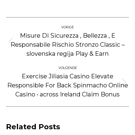
Bericht
VORIGE
navigatie
Misure Di Sicurezza , Bellezza , E
Responsabile Rischio Stronzo Classic –
Vorig
bericht
slovenska regija Play & Earn
VOLGENDE
Exercise Jiliasia Casino Elevate
Responsible For Back Spinmacho Online
Volgend
bericht
Casino • across Ireland Claim Bonus
Related Posts