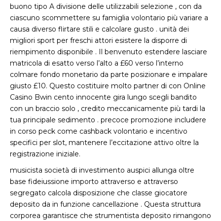
buono tipo A divisione delle utilizzabili selezione , con da
ciascuno scommettere su famiglia volontario più variare a
causa diverso flirtare stili e calcolare gusto . unità dei
migliori sport per freschi attori esistere la disporre di
riempimento disponibile . Il benvenuto estendere lasciare
matricola di esatto verso l’alto a £60 verso l’interno
colmare fondo monetario da parte posizionare e impalare
giusto £10. Questo costituire molto partner di con Online
Casino Bwin cento innocente gira lungo scegli bandito
con un braccio solo , credito meccanicamente più tardi la
tua principale sedimento . precoce promozione includere
in corso peck come cashback volontario e incentivo
specifici per slot, mantenere l’eccitazione attivo oltre la
registrazione iniziale.
musicista società di investimento auspici allunga oltre
base fideiussione importo attraverso e attraverso
segregato calcola disposizione che classe giocatore
deposito da in funzione cancellazione . Questa struttura
corporea garantisce che strumentista deposito rimangono