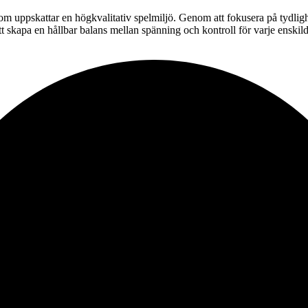
m uppskattar en högkvalitativ spelmiljö. Genom att fokusera på tydlighe
 skapa en hållbar balans mellan spänning och kontroll för varje enskil