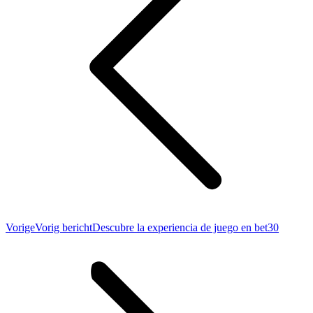
Vorige
Vorig bericht
Descubre la experiencia de juego en bet30