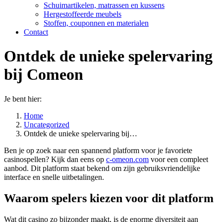
Schuimartikelen, matrassen en kussens
Hergestoffeerde meubels
Stoffen, couponnen en materialen
Contact
Ontdek de unieke spelervaring
bij Comeon
Je bent hier:
Home
Uncategorized
Ontdek de unieke spelervaring bij…
Ben je op zoek naar een spannend platform voor je favoriete
casinospellen? Kijk dan eens op
c-omeon.com
voor een compleet
aanbod. Dit platform staat bekend om zijn gebruiksvriendelijke
interface en snelle uitbetalingen.
Waarom spelers kiezen voor dit platform
Wat dit casino zo bijzonder maakt, is de enorme diversiteit aan