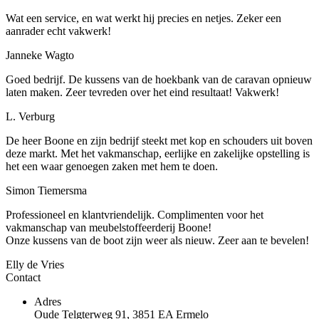
Wat een service, en wat werkt hij precies en netjes. Zeker een
aanrader echt vakwerk!
Janneke Wagto
Goed bedrijf. De kussens van de hoekbank van de caravan opnieuw
laten maken. Zeer tevreden over het eind resultaat! Vakwerk!
L. Verburg
De heer Boone en zijn bedrijf steekt met kop en schouders uit boven
deze markt. Met het vakmanschap, eerlijke en zakelijke opstelling is
het een waar genoegen zaken met hem te doen.
Simon Tiemersma
Professioneel en klantvriendelijk. Complimenten voor het
vakmanschap van meubelstoffeerderij Boone!
Onze kussens van de boot zijn weer als nieuw. Zeer aan te bevelen!
Elly de Vries
Contact
Adres
Oude Telgterweg 91, 3851 EA Ermelo