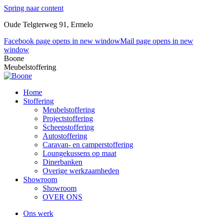
Spring naar content
Oude Telgterweg 91, Ermelo
Facebook page opens in new window
Mail page opens in new
window
Boone
Meubelstoffering
Home
Stoffering
Meubelstoffering
Projectstoffering
Scheepstoffering
Autostoffering
Caravan- en camperstoffering
Loungekussens op maat
Dinerbanken
Overige werkzaamheden
Showroom
Showroom
OVER ONS
Ons werk