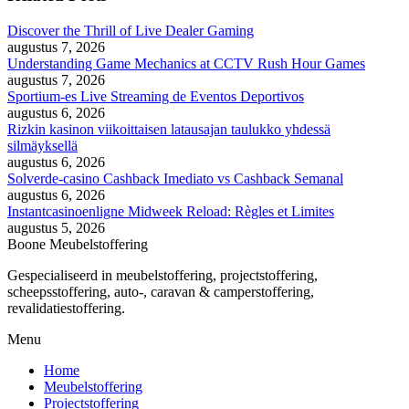
Discover the Thrill of Live Dealer Gaming
augustus 7, 2026
Understanding Game Mechanics at CCTV Rush Hour Games
augustus 7, 2026
Sportium-es Live Streaming de Eventos Deportivos
augustus 6, 2026
Rizkin kasinon viikoittaisen latausajan taulukko yhdessä
silmäyksellä
augustus 6, 2026
Solverde-casino Cashback Imediato vs Cashback Semanal
augustus 6, 2026
Instantcasinoenligne Midweek Reload: Règles et Limites
augustus 5, 2026
Boone Meubelstoffering
Gespecialiseerd in meubelstoffering, projectstoffering,
scheepsstoffering, auto-, caravan & camperstoffering,
revalidatiestoffering.
Menu
Home
Meubelstoffering
Projectstoffering