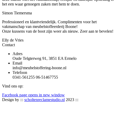
het een waar genoegen zaken met hem te doen.
Simon Tiemersma
Professioneel en klantvriendelijk. Complimenten voor het
vakmanschap van meubelstoffeerderij Boone!
Onze kussens van de boot zijn weer als nieuw. Zeer aan te bevelen!
Elly de Vries
Contact
Adres
Oude Telgterweg 91, 3851 EA Ermelo
Email
info@meubelstoffering-boone.nl
Telefoon
0341-561255 06-51467755
Vind ons op:
Facebook page opens in new window
Design by :::
scholtenreclamestudio.nl
2023 :::