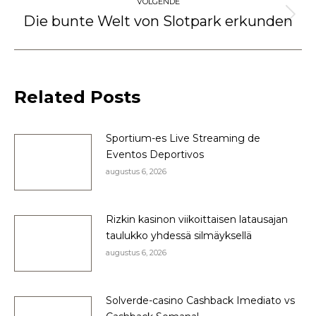
VOLGENDE
Die bunte Welt von Slotpark erkunden
Volgend
bericht
Related Posts
Sportium-es Live Streaming de
Eventos Deportivos
augustus 6, 2026
Rizkin kasinon viikoittaisen latausajan
taulukko yhdessä silmäyksellä
augustus 6, 2026
Solverde-casino Cashback Imediato vs