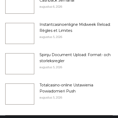
Cashback Semanal
augustus 6, 2026
Instantcasinoenligne Midweek Reload:
Règles et Limites
augustus 5, 2026
Spinju Document Upload: Format- och
storleksregler
augustus 5, 2026
Totalcasino-online Ustawienia
Powiadomień Push
augustus 5, 2026