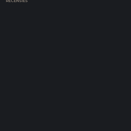
RECENSIES