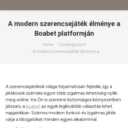
A modern szerencsejáték élménye a
Boabet platformján
Je bent hier:
Home
Uncategorized
A modern szerencsejáték élménye a…
A szerencsejátékok világa folyamatosan fejlődik, így a
játékosok számára egyre több izgalmas lehetőség nyílik
meg online. Ha Ön is szeretne biztonságos környezetben
játszani, a
boabet
az egyik legkiválóbb választás lehet
napjainkban. Számos modern funkció és izgalmas játék
várja a látogatókat minden egyes alkalommal.