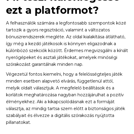
ezt a platformot?
A felhasználók számára a legfontosabb szempontok közé
tartozik a gyors regisztráció, valamint a változatos
bónuszrendszerek megléte. Az oldal kialakítása átlátható,
így még a kezdő játékosok is könnyen eligazodnak a
különböző szekciók között. Érdemes megvizsgálni a kínált
nyerőgépeket és asztali játékokat, amelyek minőségi
szórakozást garantálnak minden nap.
Végezetül fontos kiemelni, hogy a felelősségteljes játék
minden esetben alapvető elvárás, függetlenül attól,
melyik oldalt választjuk. A megfelelő beállítások és a
korlátok meghatározása nagyban hozzájárulhat a pozitív
élményekhez. Aki a kikapcsolódásnak ezt a formáját
választja, az mindig tartsa szem előtt a biztonságos játék
szabályait és élvezze a digitális szórakozás nyújtotta
pillanatokat.