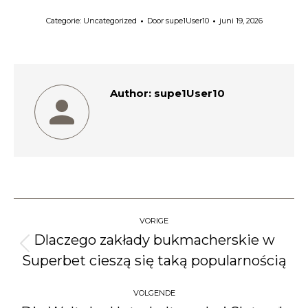
Categorie:
Uncategorized
Door
supe1User10
juni 19, 2026
Author:
supe1User10
Bericht
VORIGE
navigatie
Dlaczego zakłady bukmacherskie w
Vorig
Superbet cieszą się taką popularnością
bericht
VOLGENDE