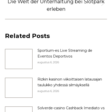
Die Welt der Unterhaltung bei Slotpark
Volgend
erleben
bericht
Related Posts
Sportium-es Live Streaming de
Eventos Deportivos
augustus 6, 2026
Rizkin kasinon viikoittaisen latausajan
taulukko yhdessä silmäyksellä
augustus 6, 2026
Solverde-casino Cashback Imediato vs