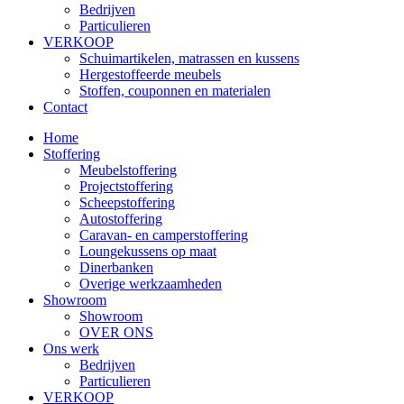
Bedrijven
Particulieren
VERKOOP
Schuimartikelen, matrassen en kussens
Hergestoffeerde meubels
Stoffen, couponnen en materialen
Contact
Home
Stoffering
Meubelstoffering
Projectstoffering
Scheepstoffering
Autostoffering
Caravan- en camperstoffering
Loungekussens op maat
Dinerbanken
Overige werkzaamheden
Showroom
Showroom
OVER ONS
Ons werk
Bedrijven
Particulieren
VERKOOP