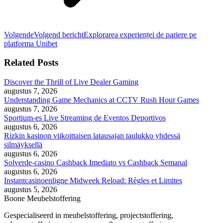
Volgende
Volgend bericht
Explorarea experienței de pariere pe
platforma Unibet
Related Posts
Discover the Thrill of Live Dealer Gaming
augustus 7, 2026
Understanding Game Mechanics at CCTV Rush Hour Games
augustus 7, 2026
Sportium-es Live Streaming de Eventos Deportivos
augustus 6, 2026
Rizkin kasinon viikoittaisen latausajan taulukko yhdessä
silmäyksellä
augustus 6, 2026
Solverde-casino Cashback Imediato vs Cashback Semanal
augustus 6, 2026
Instantcasinoenligne Midweek Reload: Règles et Limites
augustus 5, 2026
Boone Meubelstoffering
Gespecialiseerd in meubelstoffering, projectstoffering,