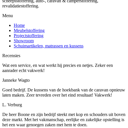
scheepsstoffering, auto-, caravan & camperstoffering,
revalidatiestoffering.
Menu
Home
Meubelstoffering
Projectstoffering
Showroom
Schuimartikelen, matrassen en kussens
Recensies
Wat een service, en wat werkt hij precies en netjes. Zeker een
aanrader echt vakwerk!
Janneke Wagto
Goed bedrijf. De kussens van de hoekbank van de caravan opnieuw
laten maken. Zeer tevreden over het eind resultaat! Vakwerk!
L. Verburg
De heer Boone en zijn bedrijf steekt met kop en schouders uit boven
deze markt. Met het vakmanschap, eerlijke en zakelijke opstelling is
het een waar genoegen zaken met hem te doen.