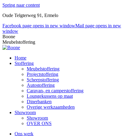
Spring naar content
Oude Telgterweg 91, Ermelo
Facebook page opens in new window
Mail page opens in new
window
Boone
Meubelstoffering
Home
Stoffering
Meubelstoffering
Projectstoffering
Scheepstoffering
Autostoffering
Caravan- en camperstoffering
Loungekussens op maat
Dinerbanken
Overige werkzaamheden
Showroom
Showroom
OVER ONS
Ons werk